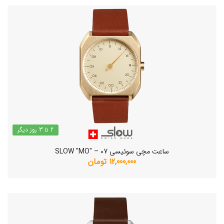
2 تا 3 روز دیگر
ساعت مچی سوئیسی SLOW "MO" – 07
12,000,000 تومان