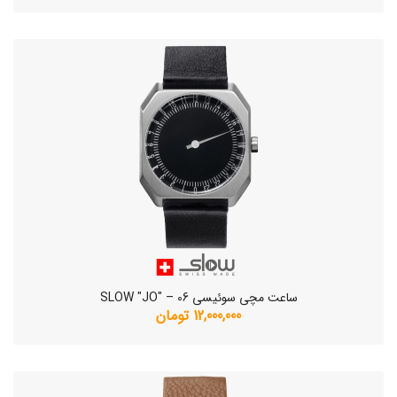
ساعت مچی سوئیسی SLOW "JO" – 06
12,000,000 تومان