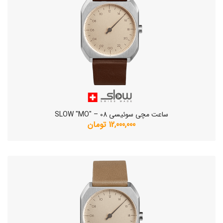
ساعت مچی سوئیسی SLOW "MO" – 08
12,000,000 تومان