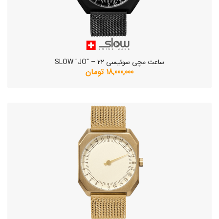
ساعت مچی سوئیسی SLOW "JO" – 22
18,000,000 تومان