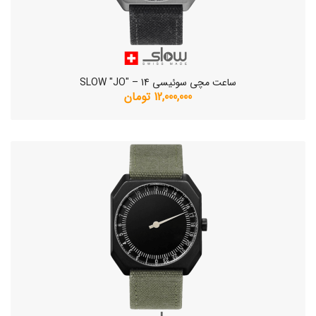
ساعت مچی سوئیسی SLOW "JO" – 14
12,000,000 تومان