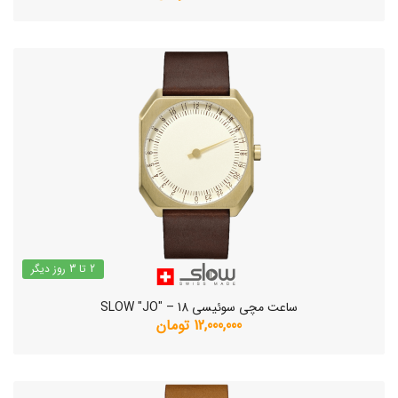
2 تا 3 روز دیگر
ساعت مچی سوئیسی SLOW "JO" – 18
12,000,000 تومان