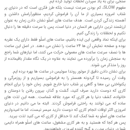
سنجی برای به یاد سپردن لحظات تولید کرده ایم.
مفهوم SLOW، کم بودن سرعت نیست بلکه طرز فکری است که در دنیای پر
شتاب امروزه بسیاری از ما آن را فراموش کردیم، منظورآرامش داشتن و
آهسته زندگی کردن است. هدف ساعت های اسلُو نشان دادن زمان به عنوان
ارزشمند ترین دارایی هر انسان در دنیا است، پس با سرعت دقیقه ها را دنبال
نکنیم و لحظلات را زندگی کنیم.
برای اینکه نماد واقعی این ایده باشیم، ساعت های اسلُو فقط دارای یک عقربه
بوده و صفحه نمایش آن ها 24 ساعت را نشان می دهند. در اصل این ساعت
ها با نصف سرعت ساعت های معمولی حرکت می کنند، اما نیازهای شما راجع
به سنجش زمان را برآورده می نمایند به علاوه در یک نگاه مقدار باقیمانده از
روز را متذکر می شوند.
برای نشان دادن دقیق از موتور روندا سوئیس در ساعت ها بهره برده ایم.
وقت آن رسیده تا گردونه همستر را به فراموشی بسپاریم و از روزمرگی و
یکنواختی بی معنا و گاهی پر شتاب دنیا خارج شویم. زمان خود را برای انجام
کاری که دوست دارید صرف کنید، گشت و گذار، بیرون رفتن با دوستان و
خانواده، کشف دنیا یا هر کاری که مورد علاقه شماست...همه این لذت های
ساده که می توانند به راحتی فراموش گردند. البته ما می دانیم در دنیای
امروزی اکثر اوقات انجام کاری که دوست دارید میسر نیست، اما ما امیدواریم
ساعت های اسلُو به شما کمک کند تا حداقل از کاری که می کنید لذت ببرید.
پس هر کجا که هستید و به هر کاری مشغول، ساعت های اسلُو همراه دایمی
شما در دنیای مدرن و گیج کننده امروزی خواهندبود.