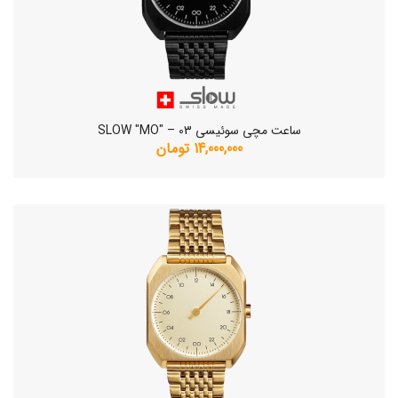
ساعت مچی سوئیسی SLOW "MO" – 03
14,000,000 تومان