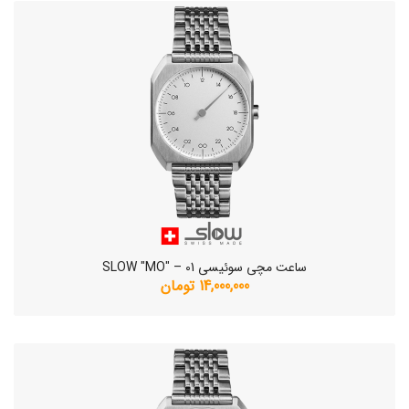
ساعت مچی سوئیسی SLOW "MO" – 01
14,000,000 تومان