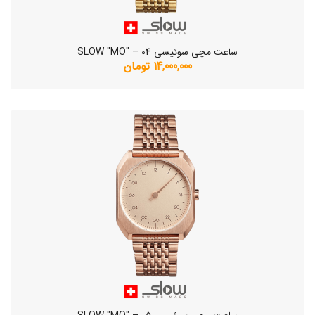
ساعت مچی سوئیسی SLOW "MO" – 04
14,000,000 تومان