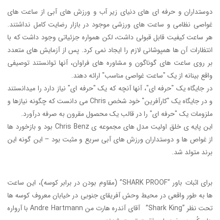
دوستداران و حرفه ای های دنیای زیر آب و ورزش های آبی از
ساعت های
غواصی
نظامی و ساعت های ورزشی موجود در بازار رضایت کامل نداشتند.
هر ساعت کیفیت قابل قبولی داشت، لکن همواره جزئیاتی وجود داشت که با
انتظارات آن ها همپوشانی لازم را ایجاد نمی کرد. پس از آزمایش های متعدد
بر روی ساعت های گوناگون و مشاوره های فراوان، آنها توانستند توصیفی
واقع بینانه از یک "
ساعت غواصی
مناسب" ارائه دهند.
در جایگاه یک "حرفه ای"، آنها آنچه که یک "حرفه ای" نیاز دارد را میدانستند
و در جایگاه یک "کارآفرین" خود شخص Chris می دانست که چگونه نیازها و
ملزومات یک "حرفه ای" را در قالب یک محصول مقرون به صرفه درآورد.
این پایه ی خلق اولیت مدل های مجموعه ی Chris Benz بود و بازخورد ها
از غواص ها و دوستداران ورزش های آبی سریع و مثبت بود – این گونه این
برند متولد شد.
برای اثبات باور “SHARK PROOF” (مقاوم بودن در برابر کوسه)، این ساعت
ها به طور واقعی در محیط وحش آفریقای جنوبی در خیابان معروف کوسه ها
تحت نظر “Shark King” آقای آندره هارت من Andre Hartmann با آرواره