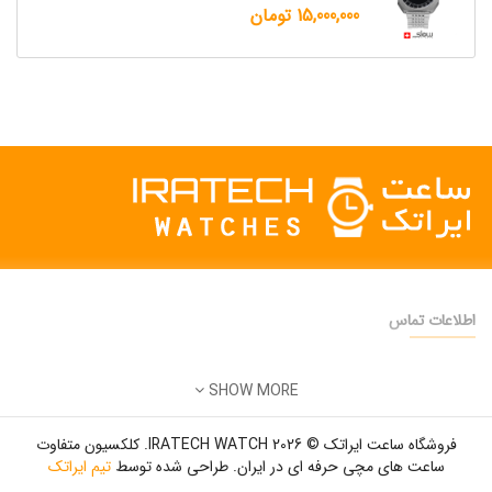
15,000,000 تومان
اطلاعات تماس
دفتر فروش:
تهران
SHOW MORE
تلفن:
22500904 - 28425473
ایمیل:
info@iratechwatch.ir
فروشگاه ساعت ایراتک © 2026 IRATECH WATCH. کلکسیون متفاوت
زمان کاری:
8 صبح تا 5 عصر
ساعت های مچی حرفه ای در ایران. طراحی شده توسط
تیم ایراتک