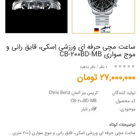
ساعت مچی حرفه ای ورزشی اِسکی، قایق رانی و
موج سواری CB-200BD-MB
0 نظر
/
نظر بدهید
27,000,000 تومان
تولید کنندگان
کریس بنز آلمان Chris Benz
کد محصول:
CB-200BD-MB
موجودی:
در انبار
توضیحات کوتاه
ساعت مچی حرفه ای ورزشی اِسکی، قایق رانی و موج سواری (200 متری...