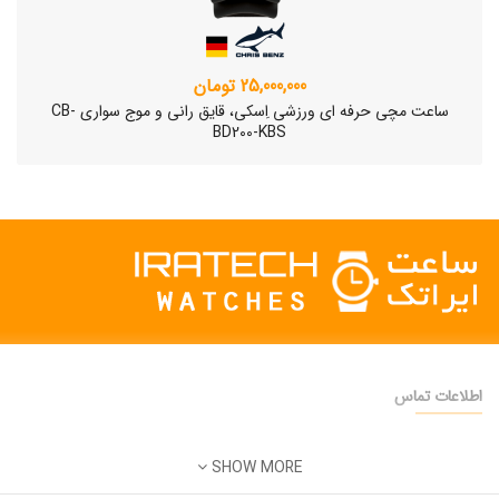
25,000,000 تومان
ساعت مچی حرفه ای ورزشی اِسکی، قایق رانی و موج سواری CB-
BD200-KBS
اطلاعات تماس
دفتر فروش:
تهران
SHOW MORE
تلفن:
22500904 - 28425473
ساعت مچی سوئیسی SLOW "AM/PM" – 01..