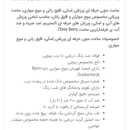
ساعت مچی
حرفه ای ورزشی اِسکی، قایق رانی و موج سواری،
ساعت
ورزشی مخصوص موج سواران و قایق رانان، مناسب تمامی ورزش
های آبی و اسکی، ورزش های حرفه ای اکستریم، ضد ضربه و ضد
آب، پر طرفدارترین ساعت
Chris Benz
.
خصوصیات
ساعت مچی حرفه ای ورزشی
اِسکی، قایق رانی و موج
سواری:
فولاد ضد زنگ دریایی با درب پیچی.
تاج مخصوص پیچی.
دارای امضاء قهرمان موج سواری دنیا Bjorn
Dunkerbeck .
شماره سریال مخصوص حک شده در پشت درب.
دارای تقویم ونشانگر های شب رنگ.
سیستم دقیق کوارتز.
ضد آب تا عمق 200 متر (20 بار).
شیشه کریستالی از یاقوت با گرید 10 .
ناب زمان سنج گردشی یک طرفه پیچ شده روی بدنه.
بند استیل گرید دریایی به همراه جعبه مخصوص سیلندر
غواصی.