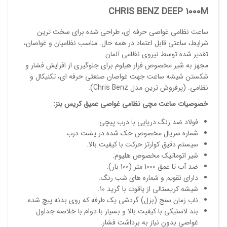
CHRIS BENZ DEEP 1000M
ساعت نظامی غواصی حرفه ای
، طراحی شده برای سخت ترین
شرایط، ساعتی قابل اعتماد در همه حال. مناسب
نظامیان و غواصان
،
تقدیر شده توسط نیروی نظامی آلمان.
مجهز به شیر مخصوص فرار هیلوم برای جلوگیری از افزایش فشار و
شکستن شیشه ساعت جهت غواصان صنعتی حرفه ای، تکنیکال و
نظامی. (پرفروش ترین مدل
Chris Benz
).
خصوصیات
ساعت مچی
نظامی غواصی عمیق
کریس بنز
:
فولاد ضد زنگ دریایی با درب پیچی.
شماره سریال مخصوص حک شده در پشت درب.
سیستم دقیق کوارتز حرکت با کیفیت بالا.
شیر اتوماتیک مخصوص هلیوم.
ضد آب تا عمق 1000 متر (100 بار).
دارای تقویم و شماره های شب رنگ.
شیشه کریستالی از یاقوت با گرید 10.
ناب زمان سنج (بزل) گردشی یک طرفه که روی بدنه پیچ شده.
بند لاستیکی با کیفیت بالا و بسیار با دوام با خلاصه جداول
غواصی بدون نیاز به برداشت فشار.