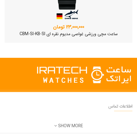
23,000,000 تومان
ساعت مچی ورزشی غواصی مدیوم نقره ای CBM-SI-KB-SI
اطلاعات تماس
دفتر فروش:
تهران
SHOW MORE
تلفن:
22500904 - 28425473
ساعت مچی سوئیسی SLOW "AM/PM" – 01..