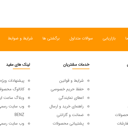
ا
بازاریابی
سوالات متداول
برگشتی ها
شرایط و ضوابط
خدمات مشتریان
لینک های مفید
شرایط و قوانین
پیشنهادات ویژه
حفظ حریم خصوصی
کاتالوگ محصول
اعطای نمایندگی
وبلاگ ساعت ای
راهنمای خرید و ارسال
حصولات
ضمانت و گارانتی
BENZ
ارشات
پشتیبانی محصولات