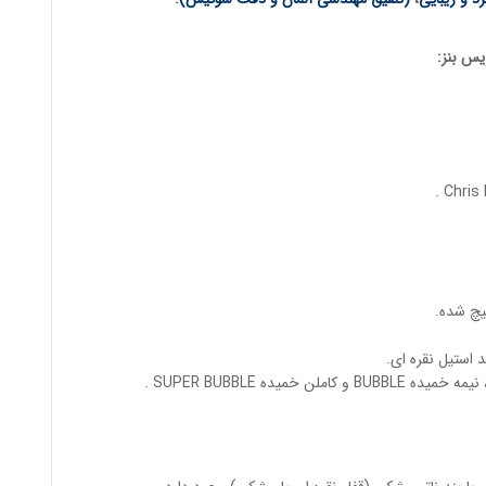
س بنز
:
یچ شده.
استیل نقره ای.