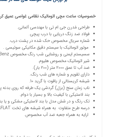
خصوصیات
ساعت مچی
اتوماتیک
نظامی غواصی عمیق
کری
طراحی مُدرن جی ام تی با مهندسی آلمانی.
فولاد ضد زنگ دریایی با درب پیچی.
شماره سریال مخصوص حک شده در پشت درب.
موتور اتوماتیک با سیستم دقیق مکانیکی سوئیسی .
سسیستم ایمنی و روشنایی شب رنگ مخصوص Chris Benz .
شیر اتوماتیک مخصوص هلیوم.
ضد آب تا عمق 2000 متر (200 بار).
دارای تقویم و شماره های شب رنگ.
شیشه کریستالی از یاقوت با گرید 10.
ناب زمان سنج (بزل) گردشی یک طرفه که روی بدنه پ
بند لاستیکی با کیفیت بالا و بسیار با دوام.
تک رنگ و در شش مدل با بند لاستیکی مشکی و یا بند 
درسه طرح متفاوت به همراه شیشه های تخت FLAT، نیمه خمیده BUBBLE و کاملن خمیده SUPER BUBBLE .
ارایه به همراه جعبه ضد آب مخصوص.