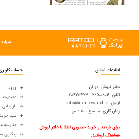
درباره م
اطلاعات تماس
حساب کاربری
دفتر فروش:
تهران
ورود
تلفن:
22500904 - 28425473
عضویت
ایمیل:
info@iratechwatch.ir
بازاریابی
زمان کاری:
8 صبح تا 5 عصر
سبد خرید
مقایسه م
برای بازدید و خرید حضوری لطفا با دفتر فروش
پیگیری سف
هماهنگ فرمائید.