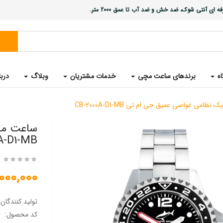
ی آنتی شوک، ضد خش و ضد آب تا عمق 2000 متر.
اه
برندهای ساعت مچی
خدمات مشتریان
وبلاگ
دربا
امی غواصی عمیق جی ام تی CB-2000A-D1-MB
ساعت مچ
A-D1-MB
55,000,000
تولید کنندگان
کد محصول: