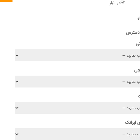
در انبار
ه
 دسترس
کی
چی
 ایراتک