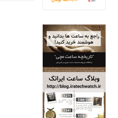
ساعت مچی سوئیس
OW "AM/PM" – 01..
12,500,000 تومان