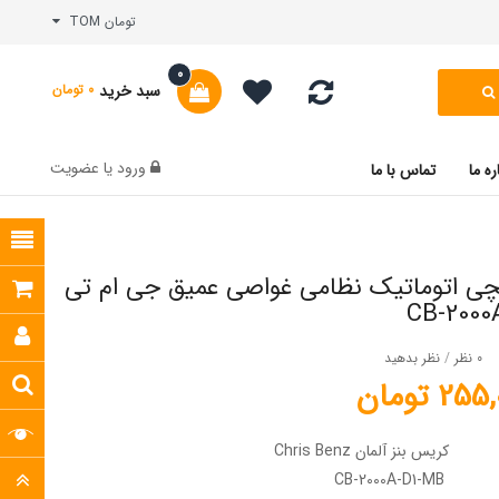
تومان TOM
0
سبد خرید
0 تومان
ورود
یا
عضویت
ره ما
تماس با ما
ی اتوماتیک نظامی غواصی عمیق جی ام تی
CB-2000
0 نظر
/
نظر بدهید
2 تومان
کریس بنز آلمان Chris Benz
CB-2000A-D1-MB