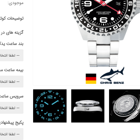
موجودی:
توضیحات کوتا
گزینه های در
بند ساعت ید
بیمه ساعت م
سرویس ساعت
پکیج پیشنهادی