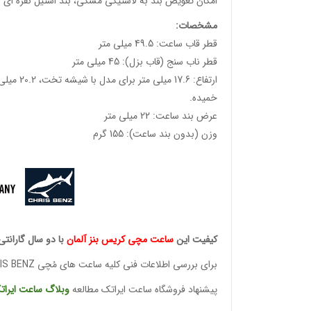
امکان تعویض بند به لاستیکی مشکی، بند استیل نقره ای و 
مشخصات
:
قطر قاب ساعت: 49.5 میلی متر
قطر ناب سنج (قاب بزل): 45 میلی متر
خمیده.
عرض بند ساعت: 22 میلی متر
وزن (بدون بند ساعت): 155 گرم
کیفیت این
ساعت مچی کریس
بنز آلمان
با دو سال گارانتی
برای بررسی اطلاعات فنی کلیه ساعت های مُچی CHRIS BENZ
پیشنهاد فروشگاه ساعت ایراتک مطالعه
وبلاگ ساعت
ایرات