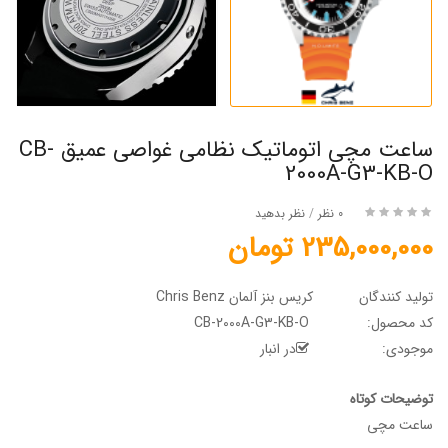
ساعت مچی اتوماتیک نظامی غواصی عمیق CB-
2000A-G3-KB-O
0 نظر
/
نظر بدهید
235,000,000 تومان
تولید کنندگان
کریس بنز آلمان Chris Benz
کد محصول:
CB-2000A-G3-KB-O
موجودی:
در انبار
توضیحات کوتاه
ساعت مچی