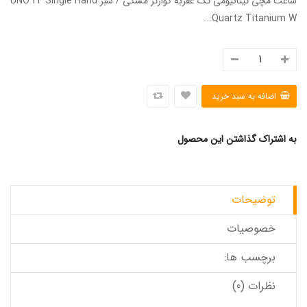
ساعت مچی تیتانیومی تک عقربه کوارتز مشکی / سبز UNO 24 Single Hand
Quartz Titanium W...
به اشتراک گذاشتن این محصول
توضیحات
خصوصیات
برچسب ها:
نظرات (0)