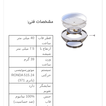
مشخصات فنی:
قطر قاب
40 میلی متر
ساعت
ارتفاع با
7.5 میلی متر
شیشه
وزن
39 گرم
ساعت
سیستم
موتورسوئیسی
حرکتی
RONDA 515.24
(باتری 371)
نمایشگر
دارد
تقویم
جنس
100% تیتانیوم
قاب
(ضد حساسیت)