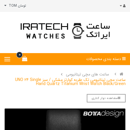
تومان TOM
0
دسته بندی محصولات
ساعت های مچی تیتانیومی
ساعت مچی تیتانیومی تک عقربه کوارتز مشکی / سبز UNO 24 Single
Hand Quartz Titanium Wrist Watch Black/Green
مشاهده نوار کناری