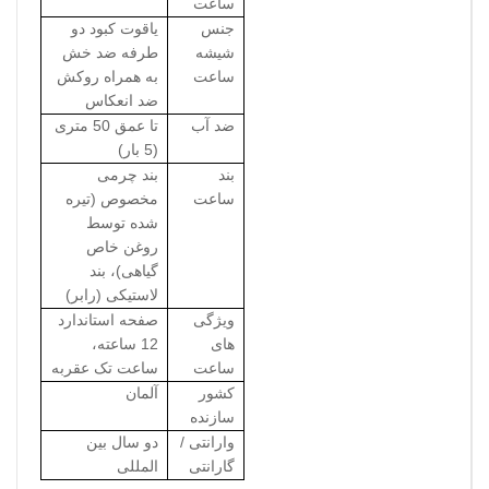
ساعت
جنس
یاقوت کبود دو
شیشه
طرفه ضد خش
ساعت
به همراه روکش
ضد انعکاس
ضد آب
تا عمق 50 متری
(5 بار)
بند
بند چرمی
ساعت
مخصوص (تیره
شده توسط
روغن خاص
گیاهی)، بند
لاستیکی (رابر)
ویژگی
صفحه استاندارد
های
12 ساعته،
ساعت
ساعت تک عقربه
کشور
آلمان
سازنده
وارانتی /
دو سال بین
گارانتی
المللی