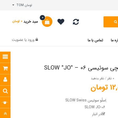
تومان TOM
0
سبد خرید
0 تومان
ورود
یا
عضویت
ره ما
تماس با ما
یسی SLOW "JO" – 06
0 نظر
/
نظر بدهید
ومان
اِسلُو سوئیس SLOW Swiss
SLOW JO-06
در انبار