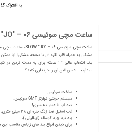
به اشتراک گذ
ساعت مچی سوئیسی SLOW "JO" – 06
ساعت مچی سوئیسی SLOW "JO" – 06
،
ساعت مچی س
مشکی به همراه قاب نقره ای با صفحه مشکی! آیا ممک
یک انتخاب عالی 24 ساعته برای به دست کر
میدارید...همین الان آن را خریداری کنید؟
ساخت سوئیس
.
سیستم حرکتی کوارتز GMT سوئیس.
ضد آب تا عمق 100 متری!
قاب استیل ضد زنگ نقره ای 38 میلی متری.
بند نرم چرم گوساله (ایتالیایی)
.
برای دیدن انواع
بند های زاپاس مناسب
این 