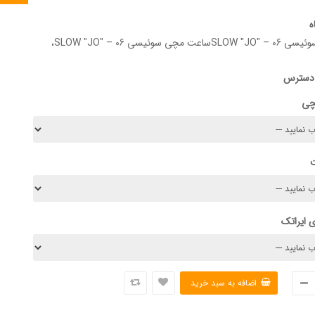
ه
 سوئیسی SLOW "JO" – 06،
 دسترس
چی
 ایراتک