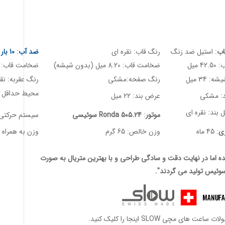
ب
: استیل ضد زنگ
رنگ قاب: نقره ای
ضد آب
:
10 بار / 100 متر
4 میل
ضخامت قاب: 8.20 میل (بدون شیشه)
ضخامت قاب: 9.5 میل (با شیشه)
 34 میل
رنگ صفحه:مشکی
رنگ عقربه: نقر
محیط حداقل 135 میل تا حداکثر 200 م
د: مشکی
عرض بند: 22 میل
 بند: نقره ای
موتور
:
Ronda 505.24 سوئیسی
سیستم حرکتی: 
ری
: 45 ماه
وزن خالص: 65 گرم
وزن به همراه جعبه:
 اما در نهایت دقت و سادگی طراحی و با بهترین متریال به صورت
وئیس تولید می گردند".
مچی SLOW اینجا را کلیک کنید.