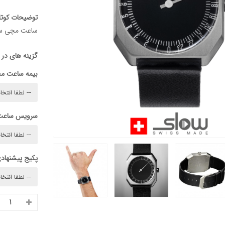
توضیحات کوتا
ساعت مچی سوئیسی SLOW "JO" – 06ساعت مچی
گزینه های در
بیمه ساعت م
سرویس ساعت
پکیج پیشنهادی