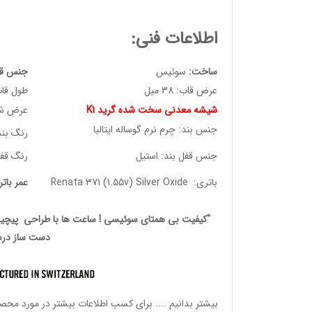
اطلاعات فنی:
ساخت:
سوئیس
جنس قا
عرض قاب: 38 میل
طول قاب: 2.50
شیشه معدنی سخت شده گرید K1
عرض شیشه:
جنس بند: چرم نرم گوساله ایتالیا
رنگ بن
جنس قفل بند: استیل
رنگ قفل
باتری: Renata 371 (1.55v) Silver Oxide
عمر بات
"کیفیت بی همتای سوئیسی ! ساعت ها با طراحی پیچیده
دست ساز درس
بیشتر بدانیم ....
برای کسب اطلاعات بیشتر در مورد محصولات ساعت های 