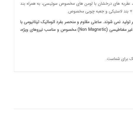
بر خش، عقربه های درخشان با لومن های مخصوص سوئیسی، به همراه بند
ی" + بند لاستیکی و جعبه چوبی مخصوص.
لید شده و دیگر تولید نمی شوند. ساعتی مقاوم و منحصر بفرد اتوماتیک تیتانیومی با
رنگ خاص تیتانیومی آبی (مشابه اسلحه های نظامی) و غیر مغناطیسی (Non Magnetic) مخصوص و مناسب نیروهای ویژه،
ک
برای شماست.