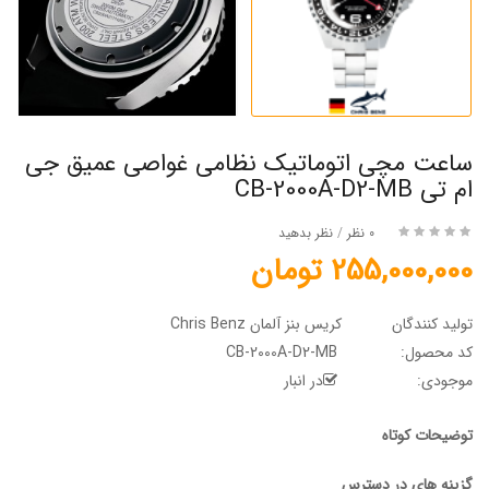
ساعت مچی اتوماتیک نظامی غواصی عمیق جی
ام تی CB-2000A-D2-MB
0 نظر
/
نظر بدهید
255,000,000 تومان
تولید کنندگان
کریس بنز آلمان Chris Benz
کد محصول:
CB-2000A-D2-MB
موجودی:
در انبار
توضیحات کوتاه
گزینه های در دسترس