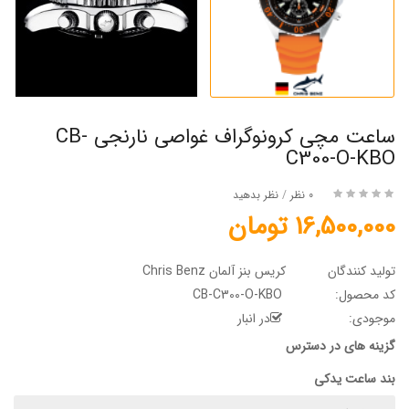
ساعت مچی کرونوگراف غواصی نارنجی CB-
C300-O-KBO
0 نظر
/
نظر بدهید
16,500,000 تومان
تولید کنندگان
کریس بنز آلمان Chris Benz
کد محصول:
CB-C300-O-KBO
موجودی:
در انبار
گزینه های در دسترس
بند ساعت یدکی