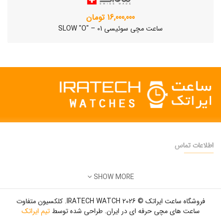
16,000,000 تومان
ساعت مچی سوئیسی SLOW "O" – 01
اطلاعات تماس
دفتر فروش:
تهران
SHOW MORE
تلفن:
22500904 - 28425473
ساعت مچی سوئیسی SLOW "AM/PM" – 01..
ایمیل:
info@iratechwatch.ir
12,500,000 تومان
فروشگاه ساعت ایراتک © 2026 IRATECH WATCH. کلکسیون متفاوت
زمان کاری:
8 صبح تا 5 عصر
ساعت های مچی حرفه ای در ایران. طراحی شده توسط
تیم ایراتک