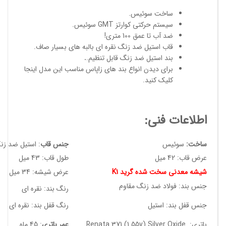
ساخت سوئیس
.
سیستم حرکتی کوارتز GMT سوئیس.
ضد آب تا عمق 100 متری!
قاب استیل ضد زنگ نقره ای بالبه های بسیار صاف.
بند استیل ضد زنگ قابل تنظیم.
.
برای دیدن انواع
بند های زاپاس مناسب
این مدل
اینجا
کلیک کنید
.
اطلاعات فنی:
ساخت:
سوئیس
جنس قاب
: استیل ضد زن
عرض قاب: 42 میل
طول قاب: 43 میل
شیشه معدنی سخت شده گرید K1
عرض شیشه: 34 میل
جنس بند: فولاد ضد زنگ مقاوم
رنگ بند: نقره ای
جنس قفل بند: استیل
رنگ قفل بند: نقره ای
باتری: Renata 371 (1.55v) Silver Oxide
عمر باتری
: 45 ماه