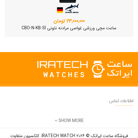
23,000,000 تومان
ساعت مچی ورزشی غواصی مرادنه نئونی CBO-N-KB-SI
اطلاعات تماس
دفتر فروش:
تهران
SHOW MORE
تلفن:
22500904 - 28425473
ساعت مچی سوئیسی SLOW "AM/PM" – 01..
ایمیل:
info@iratechwatch.ir
12,500,000 تومان
فروشگاه ساعت ایراتک © 2026 IRATECH WATCH. کلکسیون متفاوت