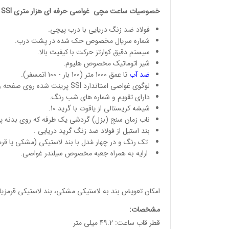
خصوصیات
ساعت مچی
غواصی حرفه ای هزار متری SSI بند استیل
فولاد ضد زنگ دریایی با درب پیچی.
شماره سریال مخصوص حک شده در پشت درب.
سیستم دقیق کوارتز حرکت با کیفیت بالا.
شیر اتوماتیک مخصوص هلیوم.
ضد
آب
تا عمق 1000 متر (100 بار - 100 اتمسفر).
لوگوی غواصی استاندارد SSI پرینت شده روی صفحه و حک شده پشت قاب ساعت.
دارای تقویم و شماره های شب رنگ.
شیشه کریستالی از یاقوت با گرید 10.
ناب زمان سنج (بزل) گردشی یک طرفه که روی بدنه پ
بند استیل از فولاد ضد زنگ گرید دریایی .
تک رنگ و در چهار مُدل با بند لاستیکی (مشکی یا قرمز)،
ارایه به همراه جعبه مخصوص سیلندر غواصی.
امکان تعویض بند به لاستیکی مشکی، بند لاستیکی قرمزیا 
مشخصات
:
قطر قاب ساعت: 49.2 میلی متر