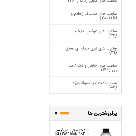
ساعت های مچی زنانه (284)
ساعت های مشترک (خانم و
آقا) (280)
ساعت های غواصی دیجیتال
(32)
ساعت های فوق حرفه ای عمیق
(31)
ساعت های خاص و تک / مد
روز (149)
ست ساعت / پیشنهاد ویژه
(54)
پرفروشترین ها
ساعت مچی سوئیسی
ساعت مچی س
W "JO" – 03..
SLOW "AM/PM" –