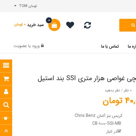
تومان TOM
0
سبد خرید
0 تومان
ورود
یا
عضویت
ره ما
تماس با ما
اصی هزار متری SSI بند استیل
0 نظر
/
نظر بدهید
تومان
کریس بنز آلمان Chris Benz
CB-1000-SSI-MB
در انبار