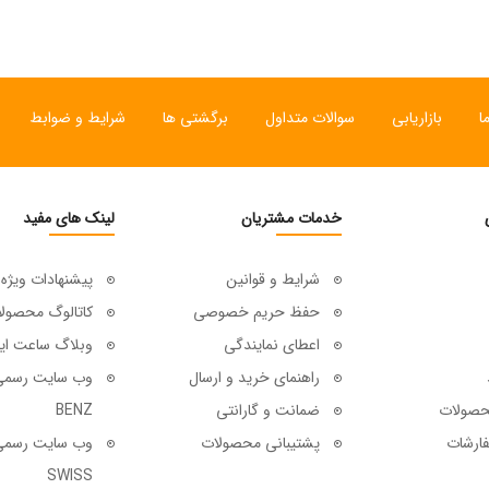
ا
بازاریابی
سوالات متداول
برگشتی ها
شرایط و ضوابط
خدمات مشتریان
لینک های مفید
شرایط و قوانین
پیشنهادات ویژه
حفظ حریم خصوصی
کاتالوگ محصول
اعطای نمایندگی
وبلاگ ساعت ای
راهنمای خرید و ارسال
حصولات
ضمانت و گارانتی
BENZ
ارشات
پشتیبانی محصولات
SWISS