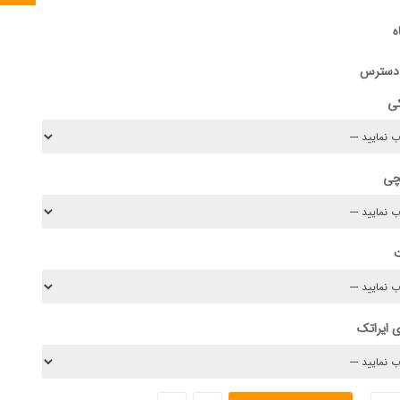
ه
 دسترس
کی
چی
 ایراتک