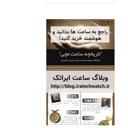
ساعت مچی سوئیس
OW "AM/PM" – 01..
12,500,000 تومان