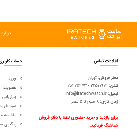
درباره م
اطلاعات تماس
حساب کاربری
دفتر فروش:
تهران
ورود
تلفن:
22500904 - 28425473
عضویت
ایمیل:
info@iratechwatch.ir
بازاریابی
زمان کاری:
8 صبح تا 5 عصر
سبد خرید
مقایسه م
برای بازدید و خرید حضوری لطفا با دفتر فروش
پیگیری سف
هماهنگ فرمائید.