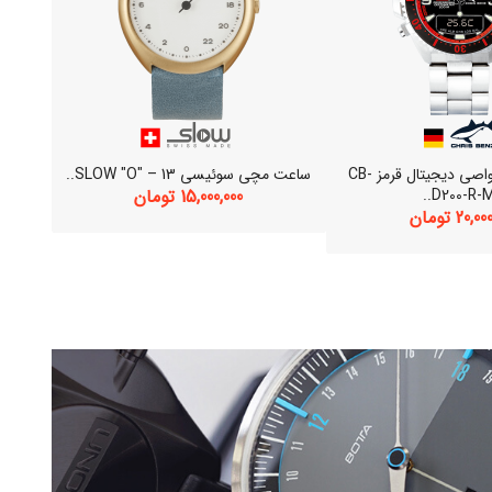
ساعت مچی غواصی دیجیتال قرمز CB-
ساعت مچی سوئیسی SLOW "O" – 13..
ساعت
D200-R-MB
15,000,000 تومان
20, تومان