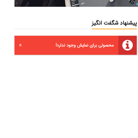
پیشنهاد شگفت انگیز
محصولی برای نمایش وجود ندارد!
×
ساعت مچی کرونوگراف
ساعت مچی کرونوگراف
غواصی نارنجی CB-C200-O-
غواصی سبز CB-C300-G-
KBG ..
SBO ..
14,000,000 تومان
16,500,000 تومان