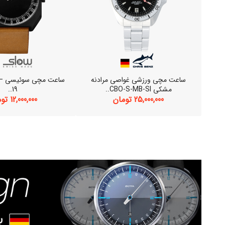
پلاس
ساعت مچی ورزشی غواصی مرادنه
سا
مشکی CBO-S-MB-SI..
19..
25,000,000 تومان
12,000,000 تومان