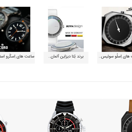
های اِسلُو سوئیس..
برند بُتا دیزاین آلمان..
ساعت های اِسکُرو استرا