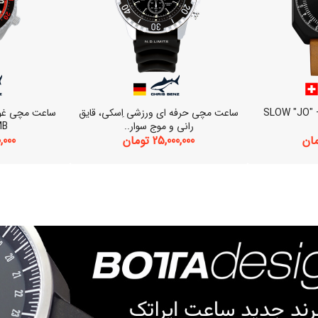
عت مچی سوئیسی SLOW "JO" –
ساعت مچی حرفه ای ورزشی اِسکی، قایق
رانی و موج سوار..
..
25,000,000 تومان
000,000