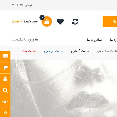
تومان TOM
0
سبد خرید
0 تومان
ورود
یا
عضویت
ره ما
تماس با ما
اعت ضد خش
ساعت
آلمانی
ساعت
غواصی
ساعت شنا