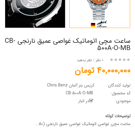
ساعت مچی اتوماتیک غواصی عمیق نارنجی CB-
500A-O-MB
0 نظر
/
نظر بدهید
40,000,000 تومان
تولید کنندگان
کریس بنز آلمان Chris Benz
کد محصول:
CB-500A-O-MB
موجودی:
در انبار
توضیحات کوتاه
ساعت مچی غواصی اتوماتیک غواصی عمیق نارنجی (50...