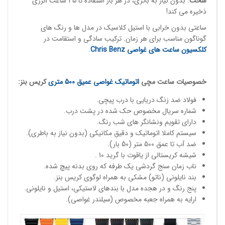
سخت
. بدون نیاز به باتری، در هر بار استفاده تا 45 ساعت انرژی
ذخیره می کند!
ساعتی بدون خرابی با استیل کلاسیک در مدل ها و رنگ های
گوناگون مناسب برای هر زمان. ترکیب سادگی و استقامت در
کلکسیون ساعت های غواصی
Chris Benz
.
خصوصیات
ساعت مچی
اتوماتیک غواصی
عمیق 500 متری
کریس بنز:
فولاد ضد زنگ دریایی با درب پیچی.
شماره سریال مخصوص حک شده در پشت درب.
دارای تقویم ونشانگر های شب رنگ.
سیستم کاملا اتوماتیک و دقیق مکانیکی (بدون نیاز به باطری).
ضد آب تا عمق 500 متر (50 بار).
شیشه کریستالی از یاقوت با گرید 10 .
ناب زمان سنج گردشی یک طرفه که روی بدنه پیچ شده.
بند نایلونی (ناتو) مشکی به همراه لوگوی کریس بنز.
پنج رنگ و در هجده مدل با بندهای لاستیکی، استیل و نایلونی.
ارایه به همراه جعبه مخصوص (سیلندر غواصی).