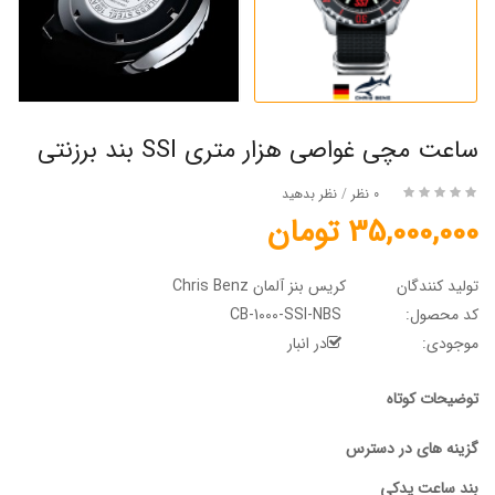
ساعت مچی غواصی هزار متری SSI بند برزنتی
0 نظر
/
نظر بدهید
35,000,000 تومان
تولید کنندگان
کریس بنز آلمان Chris Benz
کد محصول:
CB-1000-SSI-NBS
موجودی:
در انبار
توضیحات کوتاه
گزینه های در دسترس
بند ساعت یدکی