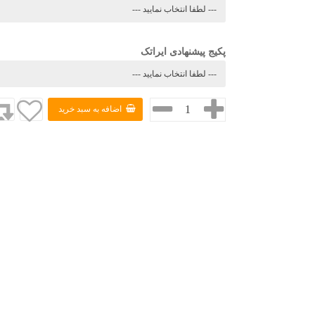
پکیج پیشنهادی ایراتک