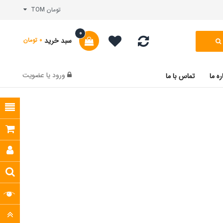
تومان TOM
0
سبد خرید
0 تومان
ورود
یا
عضویت
ره ما
تماس با ما