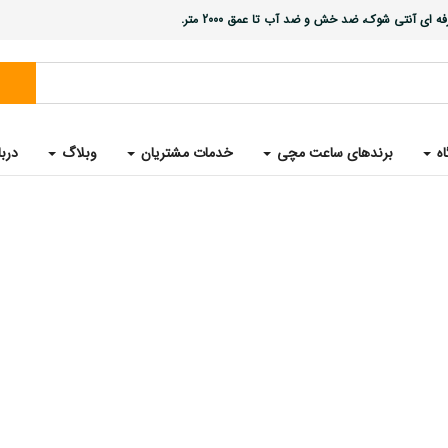
ی آنتی شوک، ضد خش و ضد آب تا عمق 2000 متر.
ساعت های مُچی غواصی ورزشی (200 متر)
ساعت های مچی کلاسیک
ساعت های مچی لوکس
اه
برندهای ساعت مچی
خدمات مشتریان
وبلاگ
دربا
ساعت های مُچی نظامی
ساعت های مچی ورزشی SPORT WATCHES
فرصت های شغلی
کامپیوترهای غواصی حرفه ای
ساعت های کریس بنز آلمان
ساعت های اِسلُو سوئیس