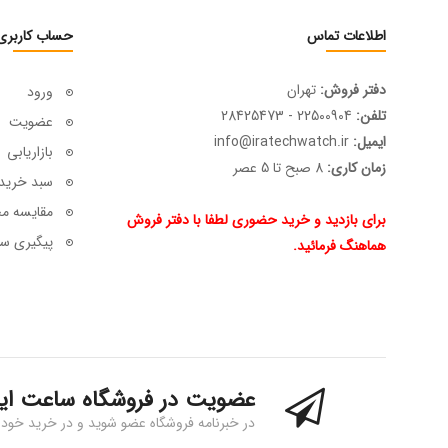
اطلاعات تماس
حساب کاربری
دفتر فروش:
تهران
ورود
تلفن:
22500904 - 28425473
عضویت
ایمیل:
info@iratechwatch.ir
بازاریابی
زمان کاری:
8 صبح تا 5 عصر
سبد خرید
مقایسه م
برای بازدید و خرید حضوری لطفا با دفتر فروش
پیگیری سف
هماهنگ فرمائید.
عضویت در فروشگاه ساعت ای
در خبرنامه فروشگاه عضو شوید و در خرید خود 15% تخفیف بگیرید!