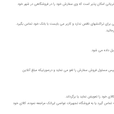
ریانی امکان پذیر است که وی سفارش خود را در فروشگاهی در شهر خود
رای تراکنشهای ناقص ندارد و کاربر می بایست با بانک خود تماس بگیرد.
یل داده می شود.
د باشد می بایست قبل از ارسال مرسوله بوده و به این منظور با فروشگاه ایراتک به شماره 22500904 - 021 تماس گیرد. سپس مسئول فروش سفارش را لغو می نماید و درصورتیکه مبلغ آنلاین
در صورتیکه مشتری مایل به برگرداندن کالایی که بسته بندی آن باز نشده باشد، مشتری می بایست طی 24 ساعت با بخش فروشگاه ایراتک به شماره 22302961 - 021 تماس گیرد یا به فروشگاه تجهیزات غواصی ایراتک مراجعه نموده، کالای خود