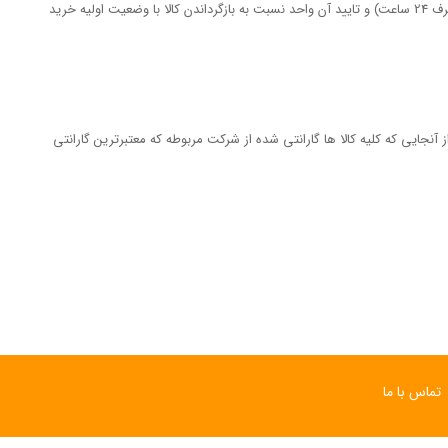
مشتری می تواند در صورت معیوب بودن و یا یکسان نبودن مشخصات کالای خریداری شده با اطلاعات درج شده در وب سایت با اعلام قبلی به واحد امور مشتریان (ظرف 24 ساعت) و تایید آن واحد نسبت به بازگرداندن کالا با وضعیت اولیه خرید
ترم می باشد که مشتریان می توانند با شماره 22302961 - 021 مشکلات خود را رفع نمایند. از آنجایی که کلیه کالا ها گارانتی شده از شرکت مربوطه که معتبرترین گارانتی
تماس با ما