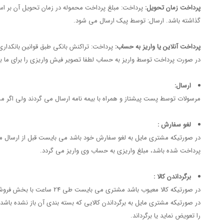
پرداخت زمان تحویل:
پرداخت: مبلغ پرداخت محموله در زمان تحویل آن بر ا
گذاشته باشد. ارسال: توسط پیک ارسال می شود.
پرداخت آنلاین یا واریز به حساب:
پرداخت: تراکنش بانکی طبق قوانین بانکدار
در صورت پرداخت توسط واریز به حساب لطفا تصویر فیش واریزی را برای ما به شماره فاکس: 89787075 – 021 و یا پست الکترونیک chstore.ir
ارسال:
مرسولات توسط پست پیشتاز و همراه با بیمه نامه ارسال می گردند ولی اگر
لغو سفارش :
پرداخت شده باشد، مبلغ واریزی به حساب وی واریز می گردد.
برگرداندن کالا :
در صورتیکه کالا معیوب باشد مشتری می بایست طی 24 ساعت با بخش فروشگاه ایراتک به شماره 22500904 - 021 تماس گیرد یا به فروشگاه ایراتک مراجعه نموده، کالای خود را تعویض نماید یا برگرداند.
را تعویض نماید یا برگرداند.