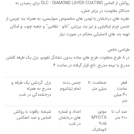
روکش از الماس DLC - DIAMOND LAYER COATING برای رسیدن به
حداکثر مقاومت در برابر خش،
عقربه های درخشان با لومن های مخصوص سوئیسی، به همراه بند چرمی از
جنس چرم ایتالیایی و نیز بند برزنتی "ناتو - نظامی" و جعبه چوب و امکان
تهیه بند های لاستیکی محکم در صورت نیاز.
طراحی خاص
در 8 طرح متفاوت، طرح های ساده بدون نشانگر تقویم، بزل یک طرفه کاملن
مدرج یا نیمه مدرج. تاج قرار گرفته در ساعت 4.
قطر
ضخامت: 11
جنس بدنه:
بزل: گردشی یک طرفه و
ساعت:
میلی متر
تمام تیتانیوم
مدرج به همراه
40 میلی
درخشندگی در شب
متر
ضد آب تا
موتور:
اعداد و شماره
شیشه: یاقوت با روکش
200 متر
MYOTA
های درخشان
الماس و ضد انعکاس
9015
در شب
اتوماتیک