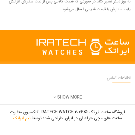
به روز دیگر تغییر کنند.در صورتی که قیمت کالایی پس از ثبت سفارش افزایش
یابد، سفارش با قیمت قدیمی اعمال می‌‏شود.
اطلاعات تماس
دفتر فروش:
تهران
SHOW MORE
تلفن:
22500904 - 28425473
ایمیل:
info@iratechwatch.ir
فروشگاه ساعت ایراتک © 2026 IRATECH WATCH. کلکسیون متفاوت
زمان کاری:
8 صبح تا 5 عصر
ساعت های مچی حرفه ای در ایران. طراحی شده توسط
تیم ایراتک
برای بازدید و خرید حضوری لطفا با دفتر فروش هماهنگ فرمائید.