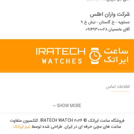
شرکت واران اطلس
عسلویه - خ گلستان - نبش خ 9
آقای عاصمیان 09149300028
اطلاعات تماس
دفتر فروش:
تهران
SHOW MORE
تلفن:
22500904 - 28425473
ایمیل:
info@iratechwatch.ir
فروشگاه ساعت ایراتک © 2026 IRATECH WATCH. کلکسیون متفاوت
زمان کاری:
8 صبح تا 5 عصر
ساعت های مچی حرفه ای در ایران. طراحی شده توسط
تیم ایراتک