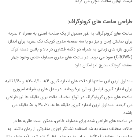
قیمت نهایی ساعت مچی می گردد.
طراحی ساعت های کرونوگراف:
ساعت های کرونوگراف به طور معمول از یک صفحه اصلی به همراه 3 عقربه
برای نمایش زمان و نیز دو یا سه صفحه مدرج کوچک تک عقربه برای اندازه
گیری بازه های زمانی به همراه دو دگمه فشاری در بالا و پائین دسته کوک
(CROWN) سود می برند. در ساعت های مدرن مصارف خاص وجود چهار
صفحه کوچک مدرج نیز امکان دارد.
متداول ترین این ساعتها از دقت های اندازه گیری 1/4، 1/10، 1/20 و 1/60 ثانیه
برای اندازه گیری فواصل زمانی برخورداند. در مدل های پیشرفته امروزی
ساعت های مچی کرونوگراف در انواع مختلف دقت برای دقیقه ها نیز طراحی
می گردند. متداول ترین اندازه گیری دقیقه ها 10، 20، 30 و 50 دقیقه می
باشند.
در ساعت های طراحی شده برای مصارف خاص، ممکن است عقربه ها در
حالات مختلف بسته به مُد استفاده نشانگر اجزای متفاوتی از زمان باشند. به
عبارت بهتر وظایف گوناگونی برای عقربه ها در نظر گرفته شود. (به عنوان مثال