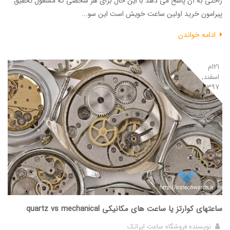
راحتی به آن پاسخ می دهد با این حال برای هر شخصی که مشغول تحقیق
پیرامون خرید اولین ساعت خویش است این سو...
ادامه خواندن
21ام
اسفند,
1397
ساعتهای کوارتز یا ساعت های مکانیکی quartz vs mechanical
نویسنده
فروشگاه ساعت ایراتک