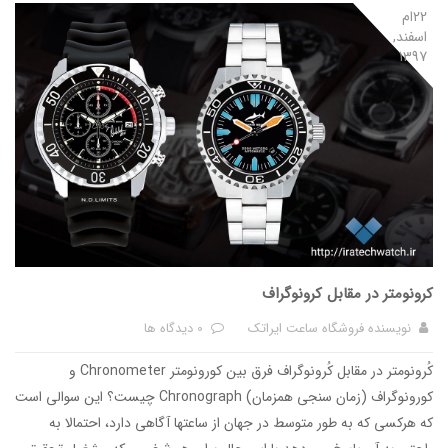
22ام
اسفند,
1397
کرونومتر در مقابل کرونوگراف
نویسنده
فروشگاه ساعت ایراتک
0 دیدگاه ها
کُرونومتر در مقابل کُرونوگراف فرق بین کورونومتر Chronometer و
کورونوگراف (زمان سنجی همزمان) Chronograph چیست؟ این سوالی است
که هرکسی که به طور متوسط در جهان از ساعتها آگاهی دارد، احتمالا به