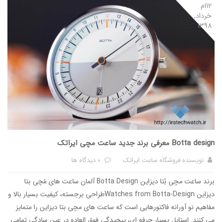
12ام
خرداد,
1398
Botta design معرفی برند جدید ساعت مچی ایراتک
نویسنده
فروشگاه ساعت ایراتک
0 دیدگاه ها
برند ساعت مچی بُتا دیزاین Botta Design آلمان ساعت های مُچی بتا
دیزاین Watches from Botta-Designطراحی برجسته، کیفیت بسیار بالا و
مفاهیم نو آورانه فاکتورهایی است که ساعت های مچی بتا دیزاین را متمایز
می کنند. استایل بسیار حرفه ای، پیچیدگی فوق العاده در عین سادگی تمامی