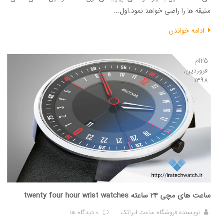
سلیقه ها را راضی خواهد نمود.اول...
ادامه خواندن
25ام
فروردین,
1398
ساعت های مچی 24 ساعته twenty four hour wrist watches
نویسنده
فروشگاه ساعت ایراتک
0 دیدگاه ها