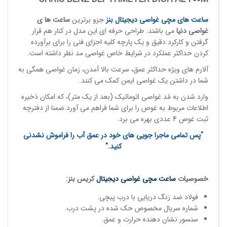
ساعت های مچی
غواصی دیجیتال بنز
جزو برترین
ساعت ها ی
غواصی
دنی
ا
می باشند. طراحی حرفه ای این مدل در کنار هم قرار
گرفتن و کارکرد دقیق و یک پارچه کلیه اجزای فنی را برای برآورده
کردن حداکثر عملکرد در شرایط خاص غواصی مد نظر داشته است.
آلارم های ویژه حداکثر عمق، سرعت بالا آمدن، زمان غواصی همگی به
شما در داشتن یک غواصی ایمن کمک می کنند.
وارد شدن به مُد غواصی اتوماتیک (بعد از یک متر)، که امکان ذخیره
اطلاعات مربوط به غوص را برای شما فراهم می آورد.ضمنا از دفترچه
ثبت غوص 4 عددی بهره می برد.
"پس تمامی ماجرا جویی های خود در عمق آب را فراموش نشدنی
کنید."
خصوصیات
ساعت مچی
غواصی دیجیتال
کریس بنز:
فولاد ضد زنگ دریایی با درب پیچی.
شماره سریال مخصوص حک شده در پشت درب.
سنسور نشان دهنده حرارت و عمق.