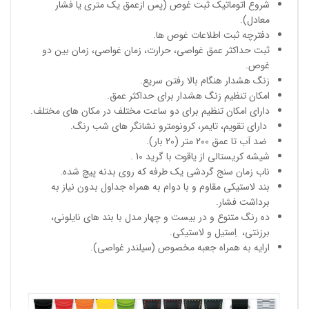
شروع اتوماتیک ثبت غوص (پس ازعمق یک متری یا فشار
معادل).
دفترچه ثبت اطلاعات غوص ها.
ثبت حداکثر عمق غواصی، حرارت، زمان غواصی، زمان بین دو
غوص.
زنگ هشدار هنگام بالا رفتن سریع.
امکان تنظیم زنگ هشدار برای حداکثر عمق.
دارای امکان تنظیم برای دو ساعت مختلف در مکان های مختلف.
دارای تقویم، تایمر، کرونومترو نشانگر های شب رنگ.
ضد آب تا عمق 200 متر (20 بار).
شیشه کریستالی از یاقوت با گرید 10 .
ناب زمان سنج گردشی یک طرفه که روی بدنه پیچ شده.
بند لاستیکی مقاوم و با دوام به همراه جداول بدون نیاز به
برداشت فشار.
ده رنگ متنوع و در بیست و چهار مدل با بند های نایلونی،
برزنتی، اِستیل و لاستیکی.
ارایه به همراه جعبه مخصوص (سیلندر غواصی).