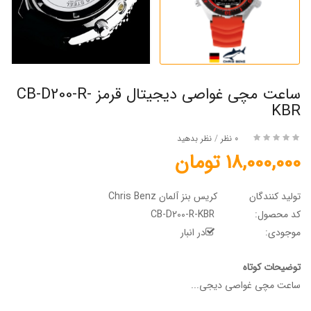
ساعت مچی غواصی دیجیتال قرمز CB-D200-R-
KBR
0 نظر
/
نظر بدهید
18,000,000 تومان
تولید کنندگان
کریس بنز آلمان Chris Benz
کد محصول:
CB-D200-R-KBR
موجودی:
در انبار
توضیحات کوتاه
ساعت مچی غواصی دیجی...