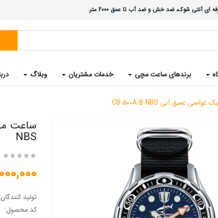
ی آنتی شوک، ضد خش و ضد آب تا عمق 2000 متر.
اه
برندهای ساعت مچی
خدمات مشتریان
وبلاگ
دربا
صی عمیق آبی CB-500A-B-NBS
NBS
35,000,000 
تولید کنندگان
کد محصول: