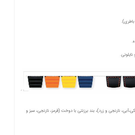
باطری).
.
نایلونی.
ی،آبی، نارنجی و زرد)، بند برزنتی با دوخت (قرمز، نارنجی، سبز و