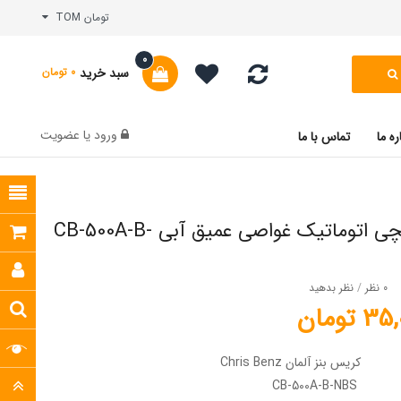
تومان TOM
0
سبد خرید
0 تومان
ورود
یا
عضویت
ره ما
تماس با ما
ساعت مچی اتوماتیک غواصی عمیق آبی CB-500A-B-
0 نظر
/
نظر بدهید
تومان
کریس بنز آلمان Chris Benz
CB-500A-B-NBS