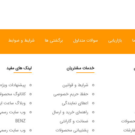
ا
بازاریابی
سوالات متداول
برگشتی ها
شرایط و ضوابط
خدمات مشتریان
لینک های مفید
شرایط و قوانین
پیشنهادات ویژه
حفظ حریم خصوصی
کاتالوگ محصول
اعطای نمایندگی
وبلاگ ساعت ای
راهنمای خرید و ارسال
حصولات
ضمانت و گارانتی
BENZ
ارشات
پشتیبانی محصولات