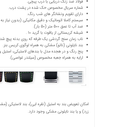
فولاد ضد زنگ دریایی با درب پیچی.
شماره سریال مخصوص حک شده در پشت درب.
دارای تقویم ونشانگر های شب رنگ.
سیستم کاملا اتوماتیک و دقیق مکانیکی (بدون نیاز به 
ضد آب تا عمق 500 متر (50 بار).
شیشه کریستالی از یاقوت با گرید 10 .
ناب زمان سنج گردشی یک طرفه که روی بدنه پیچ شده
بند نایلونی (ناتو) مشکی به همراه لوگوی کریس بنز.
پنج رنگ و در هجده مدل با بندهای لاستیکی، استیل و 
ارایه به همراه جعبه مخصوص (سیلندر غواصی).
امکان تعویض بند به استیل (نقره ایی)، بند لاستیکی (مشک
زرد) و یا بند نایلونی مشکی وجود دارد.