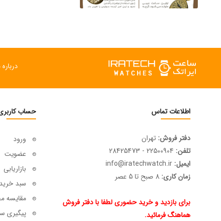
درباره م
اطلاعات تماس
حساب کاربری
دفتر فروش:
تهران
ورود
تلفن:
22500904 - 28425473
عضویت
ایمیل:
info@iratechwatch.ir
بازاریابی
زمان کاری:
8 صبح تا 5 عصر
سبد خرید
مقایسه م
برای بازدید و خرید حضوری لطفا با دفتر فروش
پیگیری سف
هماهنگ فرمائید.