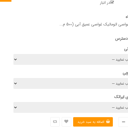
در انبار
ه
 اتوماتیک غواصی عمیق آبی (500 م...
 دسترس
کی
چی
 ایراتک