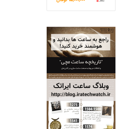
ساعت مچی سوئیس
OW "AM/PM" – 01..
12,500,000 تومان