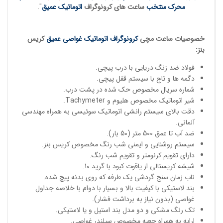
محرک منتخب
ساعت های کرونوگراف
اتوماتیک عمیق
".
خصوصیات
ساعت مچی
کرونوگراف
اتوماتیک غواصی عمیق
کریس
بنز:
فولاد ضد زنگ دریایی با درب پیچی.
دگمه ها و تاج با سیستم قفل پیچی.
شماره سریال مخصوص حک شده در پشت درب.
شیر اتوماتیک مخصوص هلیوم و Tachymeter.
دقت بالای سیستم رانشی اتوماتیک سوئیسی به همراه مهندسی
آلمانی.
ضد آب تا عمق 500 متر (50 بار).
سیستم روشنایی و ایمنی شب رنگ مخصوص کریس بنز.
دارای تقویم کرنومتر و تقویم شب رنگ.
شیشه کریستالی از یاقوت کبود با گرید 10.
ناب زمان سنج گردشی یک طرفه که روی بدنه پیچ شده.
بند لاستیکی با کیفیت بالا و بسیار با دوام با خلاصه جداول
غواصی (بدون نیاز به برداشت فشار).
تک رنگ مشکی و دو مدل بند استیل و یا لاستیکی.
ارایه به همراه جعبه مخصوص سیلندر غواصی.