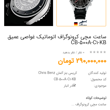
ساعت مچی کرونوگراف اتوماتیک غواصی عمیق
CB-500A-C1-KB
0 نظر
/
نظر بدهید
290,000,000 تومان
تولید کنندگان
کریس بنز آلمان Chris Benz
کد محصول:
CB-500A-C1-KB
موجودی:
در انبار
توضیحات کوتاه
ساعت مچی کرونوگراف ...