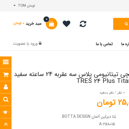
تومان TOM
0
سبد خرید
0 تومان
ورود
یا
عضویت
ره ما
تماس با ما
ساعت مچی تیتانیومی پلاس سه عقربه 24 ساعته سفید
TRES 24 Plus Tita
0 نظر
/
نظر بدهید
تومان
بُتا دیزاین آلمان BOTTA DESIGN
A-258015