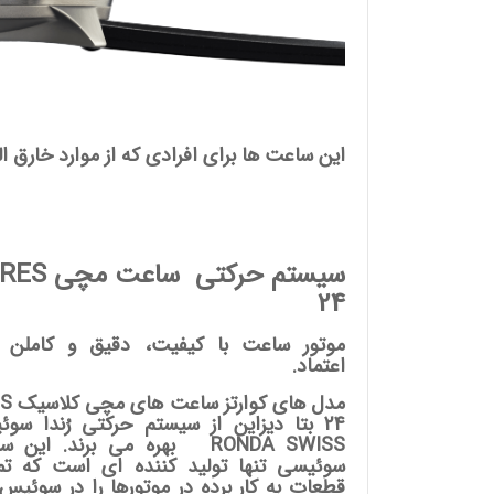
این ساعت ها برای افرادی که از موارد خارق ا
سیستم حرکتی ساعت مچ
24
موتور ساعت با کیفیت، دقیق و کاملن ق
اعتماد.
مدل های کو
24 بتا دیزاین از سیستم حرکتی رُندا سو
RONDA SWISS بهره می برند. این س
سوئیسی تنها تولید کننده ای است که تم
قطعات به کار برده در موتورها را در سوئیس 