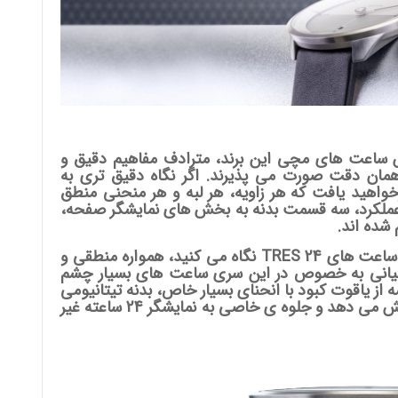
فحه نمایش ساعت های مچی این برند، مترادف مفاهیم دقیق و
همان دقت صورت می پذیرند. اگر نگاه دقیق تری به
رخواهید یافت که هر زاویه، هر لبه و هر منحنی منطق
ع عملکرد، سه قسمت بدنه به بخش های نمایشگر صفحه،
شده اند.
فارغ از اینکه شما از چه جهتی به سری جدید ساعت های TRES 24 نگاه می کنید، همواره منطقی و
میانی به خصوص در این سری ساعت های بسیار چشم
 از یاقوت کبود با انحنای بسیار خاص، بدنه تیتانیومی
را مثل یک گنبد شیشه ای کاملن کشیده پوشش می دهد و جلوه ی خاصی به نمایشگر 24 ساعته غیر