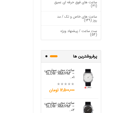
ساعت های فوق حرفه ای عمیق
(31)
ساعت های خاص و تک / مد
روز (149)
ست ساعت / پیشنهاد ویژه
(54)
پرفروشترین ها
ساعت مچی سوئیسی
ساعت مچی س
W "JO" – 03..
SLOW "AM/PM" –
01..
15,000,000 تومان
12,500,000 تومان
ساعت مچی س
ساعت مچی سوئیسی
W "JO" – 04..
SLOW "AM/PM" –
02..