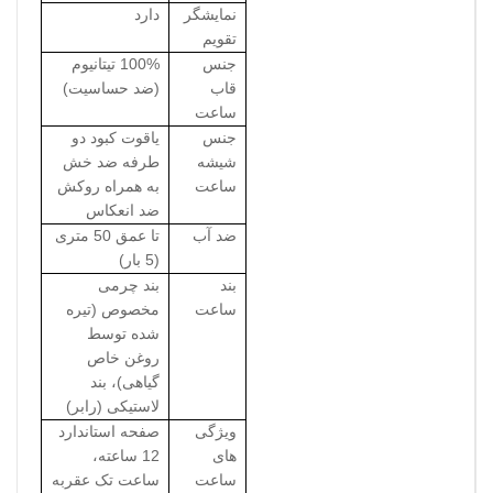
نمایشگر
دارد
تقویم
جنس
100% تیتانیوم
قاب
(ضد حساسیت)
ساعت
جنس
یاقوت کبود دو
شیشه
طرفه ضد خش
ساعت
به همراه روکش
ضد انعکاس
ضد آب
تا عمق 50 متری
(5 بار)
بند
بند چرمی
ساعت
مخصوص (تیره
شده توسط
روغن خاص
گیاهی)، بند
لاستیکی (رابر)
ویژگی
صفحه استاندارد
های
12 ساعته،
ساعت
ساعت تک عقربه