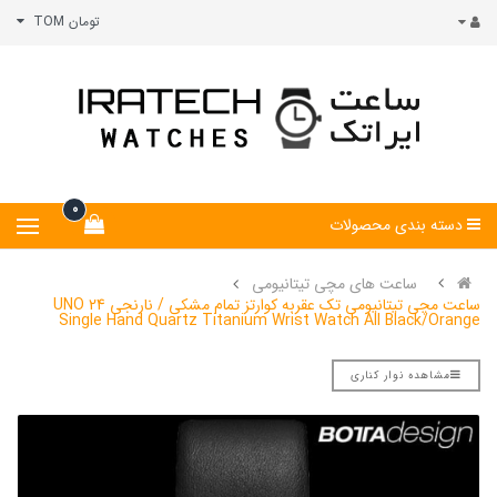
تومان TOM
0
دسته بندی محصولات
ساعت های مچی تیتانیومی
ساعت مچی تیتانیومی تک عقربه کوارتز تمام مشکی / نارنجی UNO 24
Single Hand Quartz Titanium Wrist Watch All Black/Orange
مشاهده نوار کناری