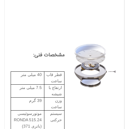
مشخصات فنی:
قطر قاب
40 میلی متر
ساعت
ارتفاع با
7.5 میلی متر
شیشه
وزن
39 گرم
ساعت
سیستم
موتورسوئیسی
حرکتی
RONDA 515.24
(باتری 371)