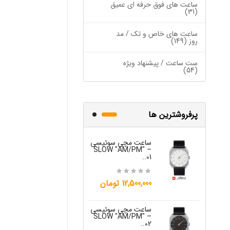
ساعت های فوق حرفه ای عمیق
(31)
ساعت های خاص و تک / مد
روز (149)
ست ساعت / پیشنهاد ویژه
(54)
پرفروشترین ها
ساعت مچی سوئیسی
ساعت مچی س
W "JO" – 03..
SLOW "AM/PM" –
01..
15,000,000 تومان
12,500,000 تومان
ساعت مچی س
ساعت مچی سوئیسی
W "JO" – 04..
SLOW "AM/PM" –
02..