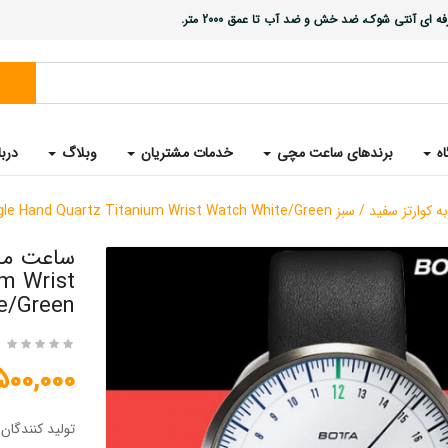
ی آنتی شوک، ضد خش و ضد آب تا عمق 2000 متر.
اه
برندهای ساعت مچی
خدمات مشتریان
وبلاگ
دربا
UNO 24 Single Hand Quartz Titanium Wrist W
ساعت مچی
m Wrist
e/Green
18,500,000 
تولید کنندگان