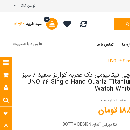
تومان TOM
0
سبد خرید
0 تومان
ورود
یا
عضویت
ره ما
تماس با ما
 تیتانیومی تک عقربه کوارتز سفید / سبز
UNO 24 Single Hand Quartz Titaniu
Watch Whit
0 نظر
/
نظر بدهید
تومان
بُتا دیزاین آلمان BOTTA DESIGN