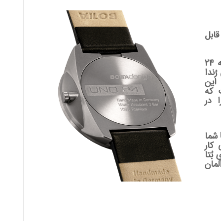
ابل
مدل های کوارتز ساعت های مچی تک عقربه 24
ُندا
ند. این
 که
 در
این موتور تضمین می کند که ساعت UNO 24 شما
 کار
بُتا
مان