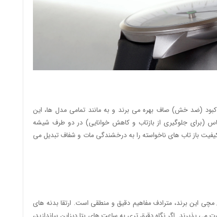
ود (ضد خش) صاف بهره می برند و به مانند تمامی مدل ها، این
 (برای جلوگیری از بازتاب و کاهش خوانایی) در دو طرف شیشه
یفیت باز تاب های ناخواسته را به درخشندگی مات و شفاف تبدیل می
اعت های مچی این برند، مترادف مفاهیم دقیق و منطقی است. ارتقا بدنه های
 پذیرند. اگر نگاه دقیق تری به ساعت های بتا دیزاین بیاندازید،