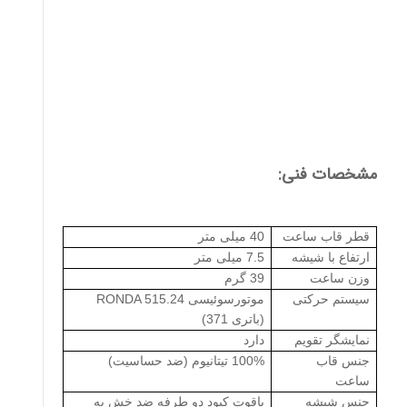
مشخصات فنی:
قطر قاب ساعت
40 میلی متر
ارتفاع با شیشه
7.5 میلی متر
وزن ساعت
39 گرم
سیستم حرکتی
موتورسوئیسی
RONDA 515.24
(باتری 371)
نمایشگر تقویم
دارد
جنس قاب
100% تیتانیوم (ضد حساسیت)
ساعت
جنس شیشه
یاقوت کبود دو طرفه ضد خش به