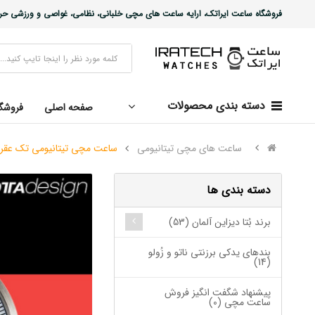
فروشگاه ساعت ایراتک، ارایه ساعت های مچی خلبانی، نظامی، غواصی و ورزشی حرفه ا
دسته بندی محصولات
صفحه اصلی
فروشگ
ساعت های مچی تیتانیومی
ساعت مچی تیتانیومی تک عقربه کوارتز سفید / سبز atch White/Green
دسته بندی ها
برند بُتا دیزاین آلمان (53)
بندهای یدکی برزنتی ناتو و زُولو
(14)
پیشنهاد شگفت انگیز فروش
ساعت مچی (0)