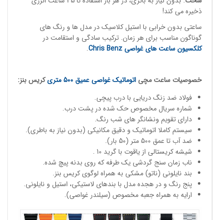
سخت
. بدون نیاز به باتری، در هر بار استفاده تا 45 ساعت انرژی
ذخیره می کند!
ساعتی بدون خرابی با استیل کلاسیک در مدل ها و رنگ های
گوناگون مناسب برای هر زمان. ترکیب سادگی و استقامت در
کلکسیون ساعت های غواصی
Chris Benz
.
خصوصیات
ساعت مچی
اتوماتیک غواصی
عمیق 500 متری
کریس بنز:
فولاد ضد زنگ دریایی با درب پیچی.
شماره سریال مخصوص حک شده در پشت درب.
دارای تقویم ونشانگر های شب رنگ.
سیستم کاملا اتوماتیک و دقیق مکانیکی (بدون نیاز به باطری).
ضد آب تا عمق 500 متر (50 بار).
شیشه کریستالی از یاقوت با گرید 10 .
ناب زمان سنج گردشی یک طرفه که روی بدنه پیچ شده.
بند نایلونی (ناتو) مشکی به همراه لوگوی کریس بنز.
پنج رنگ و در هجده مدل با بندهای لاستیکی، استیل و نایلونی.
ارایه به همراه جعبه مخصوص (سیلندر غواصی).