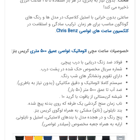
سخت
. بدون نیاز به باتری، در هر بار استفاده تا 45 ساعت انرژی
ذخیره می کند!
ساعتی بدون خرابی با استیل کلاسیک در مدل ها و رنگ های
گوناگون مناسب برای هر زمان. ترکیب سادگی و استقامت در
کلکسیون ساعت های غواصی
Chris Benz
.
خصوصیات
ساعت مچی
اتوماتیک غواصی
عمیق 500 متری
کریس بنز:
فولاد ضد زنگ دریایی با درب پیچی.
شماره سریال مخصوص حک شده در پشت درب.
دارای تقویم ونشانگر های شب رنگ.
سیستم کاملا اتوماتیک و دقیق مکانیکی (بدون نیاز به باطری).
ضد آب تا عمق 500 متر (50 بار).
شیشه کریستالی از یاقوت با گرید 10 .
ناب زمان سنج گردشی یک طرفه که روی بدنه پیچ شده.
بند نایلونی (ناتو) مشکی به همراه لوگوی کریس بنز.
پنج رنگ و در هجده مدل با بندهای لاستیکی، استیل و نایلونی.
ارایه به همراه جعبه مخصوص (سیلندر غواصی).