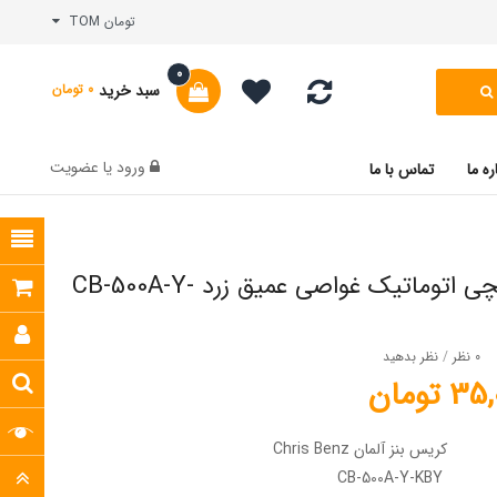
تومان TOM
0
سبد خرید
0 تومان
ورود
یا
عضویت
ره ما
تماس با ما
ساعت مچی اتوماتیک غواصی عمیق زرد CB-500A-Y-
0 نظر
/
نظر بدهید
تومان
کریس بنز آلمان Chris Benz
CB-500A-Y-KBY