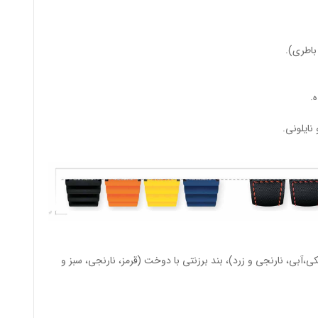
باطری).
.
نایلونی.
ی،آبی، نارنجی و زرد)، بند برزنتی با دوخت (قرمز، نارنجی، سبز و