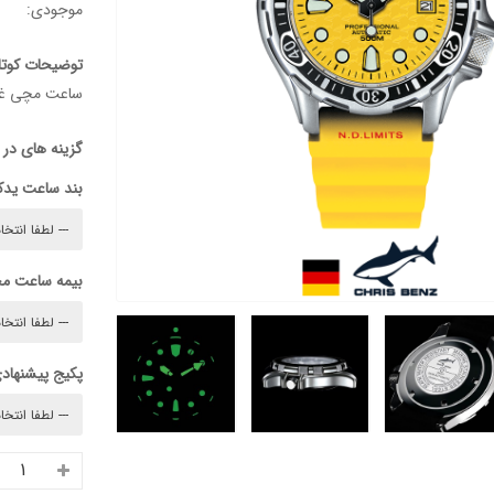
موجودی:
توضیحات کوتا
ساعت مچی غواصی
گزینه های در
بند ساعت ید
بیمه ساعت م
پکیج پیشنهادی