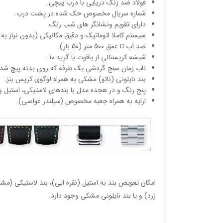
فولاد ضد زنگ دریایی با درب پیچی.
شماره سریال مخصوص حک شده در پشت درب.
دارای تقویم ونشانگر های شب رنگ.
سیستم کاملا اتوماتیک و دقیق مکانیکی (بدون نیاز به 
ضد آب تا عمق 500 متر (50 بار).
شیشه کریستالی از یاقوت با گرید 10 .
ناب زمان سنج گردشی یک طرفه که روی بدنه پیچ شده
بند نایلونی (ناتو) مشکی به همراه لوگوی کریس بنز.
پنج رنگ و در هجده مدل با بندهای لاستیکی، استیل و 
ارایه به همراه جعبه مخصوص (سیلندر غواصی).
امکان تعویض بند به استیل (نقره ایی)، بند لاستیکی (مشک
زرد) و یا بند نایلونی مشکی وجود دارد.