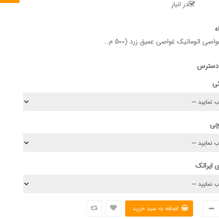
در انبار
ه
 اتوماتیک غواصی عمیق زرد (500 م...
 دسترس
کی
چی
 ایراتک