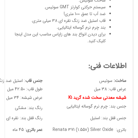
ساخت سوئیس
.
سیستم حرکتی کوارتز GMT سوئیس.
ضد آب تا عمق 100 متری!
قاب استیل ضد زنگ نقره ای 38 میلی متری.
بند چرم نرم گوساله ایتالیایی
.
برای دیدن انواع
بند های زاپاس مناسب
این مدل
اینجا
کلیک کنید
.
اطلاعات فنی:
ساخت:
سوئیس
جنس قاب
: استیل ضد زن
عرض قاب: 38 میل
طول قاب: 42.50 میل
شیشه معدنی سخت شده گرید K1
عرض شیشه: 34 میل
جنس بند: چرم نرم گوساله ایتالیایی
رنگ بند: مشکی
جنس قفل بند: استیل
رنگ قفل بند: نقره ای
باتری: Renata 371 (1.55v) Silver Oxide
عمر باتری
: 45 ماه