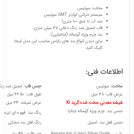
ساخت سوئیس
.
سیستم حرکتی کوارتز GMT سوئیس.
ضد آب تا عمق 100 متری!
قاب استیل ضد زنگ ذغالی 38 میلی متری.
بند چرم ویژه گوساله (ایتالیایی)
.
برای دیدن انواع
بند های زاپاس مناسب
این مدل
اینجا
کلیک کنید
.
اطلاعات فنی:
ساخت:
سوئیس
جنس قاب
: استیل ضد زن
عرض قاب: 38 میل
طول قاب: 42.50 میل
شیشه معدنی سخت شده گرید K1
عرض شیشه: 34 میل
جنس بند: چرم ویژه گوساله ایتالیا
رنگ بند: قهو ه ای تیره
جنس قفل بند: استیل
رنگ قفل بند:مشکی
باتری: Renata 371 (1.55v) Silver Oxide
عمر باتری
: 45 ماه