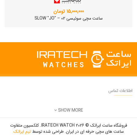
15,000,000 تومان
ساعت مچی سوئیسی SLOW "JO" – 02
اطلاعات تماس
دفتر فروش:
تهران
SHOW MORE
تلفن:
22500904 - 28425473
ساعت مچی سوئیسی SLOW "AM/PM" – 01..
ایمیل:
info@iratechwatch.ir
12,500,000 تومان
فروشگاه ساعت ایراتک © 2026 IRATECH WATCH. کلکسیون متفاوت
زمان کاری:
8 صبح تا 5 عصر
ساعت های مچی حرفه ای در ایران. طراحی شده توسط
تیم ایراتک