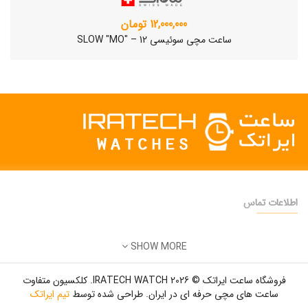
12,000,000 تومان
ساعت مچی سوئیسی SLOW "MO" – 12
اطلاعات تماس
دفتر فروش:
تهران
SHOW MORE
تلفن:
22500904 - 28425473
ساعت مچی سوئیسی SLOW "AM/PM" – 01..
ایمیل:
info@iratechwatch.ir
12,500,000 تومان
فروشگاه ساعت ایراتک © 2026 IRATECH WATCH. کلکسیون متفاوت
زمان کاری:
8 صبح تا 5 عصر
ساعت های مچی حرفه ای در ایران. طراحی شده توسط
تیم ایراتک