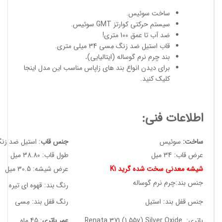
ساخت سوئیس
.
سیستم حرکتی کوارتز GMT سوئیس.
ضد آب تا عمق 100 متری!
قاب استیل ضد زنگ مِسی 34 میلی متری.
بند چرم نرم گوساله (ایتالیایی)
.
برای دیدن انواع
بند های زاپاس مناسب
این مدل
اینجا
کلیک کنید
.
اطلاعات فنی:
ساخت:
سوئیس
جنس قاب
: استیل ضد زن
عرض قاب: 34 میل
طول قاب: 38.80 میل
شیشه معدنی سخت شده گرید K1
عرض شیشه: 30.5 میل
جنس بند:چرم نرم گوساله
رنگ بند: قهوه ای تیره
جنس قفل بند: استیل
رنگ قفل بند: مِسی
باتری: Renata 371 (1.55v) Silver Oxide
عمر باتری
: 45 ماه