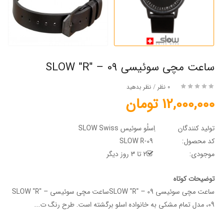
ساعت مچی سوئیسی SLOW "R" – 09
0 نظر
/
نظر بدهید
12,000,000 تومان
تولید کنندگان
اِسلُو سوئیس SLOW Swiss
کد محصول:
SLOW R-09
موجودی:
2 تا 3 روز دیگر
توضیحات کوتاه
ساعت مچی سوئیسی SLOW "R" – 09ساعت مچی سوئیسی SLOW "R" –
09، مدل تمام مشکی به خانواده اسلو برگشته است. طرح رنگ ت...