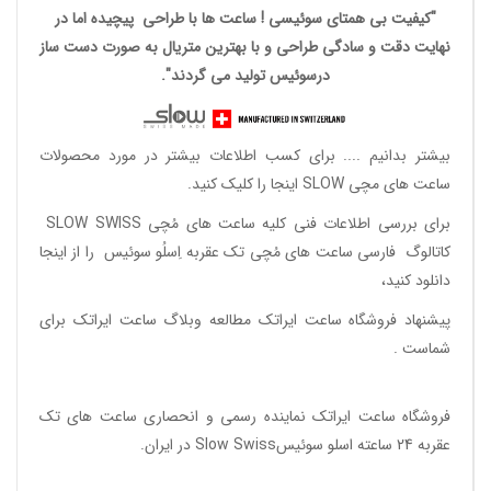
"کیفیت بی همتای سوئیسی ! ساعت ها با طراحی پیچیده اما در
نهایت دقت و سادگی طراحی و با بهترین متریال به صورت دست ساز
درسوئیس تولید می گردند".
بیشتر بدانیم ....
برای کسب اطلاعات بیشتر در مورد محصولات
ساعت های مچی SLOW اینجا را کلیک کنید.
برای بررسی اطلاعات فنی کلیه ساعت های مُچی SLOW SWISS
کاتالوگ فارسی ساعت های مُچی تک عقربه اِسلُو سوئیس
را از اینجا
دانلود
کنید،
پیشنهاد فروشگاه ساعت ایراتک مطالعه
وبلاگ ساعت ایراتک
برای
شماست .
فروشگاه ساعت ایراتک
نماینده رسمی و انحصاری ساعت های تک
عقربه 24 ساعته اسلو سوئیسSlow Swiss در ایران
.