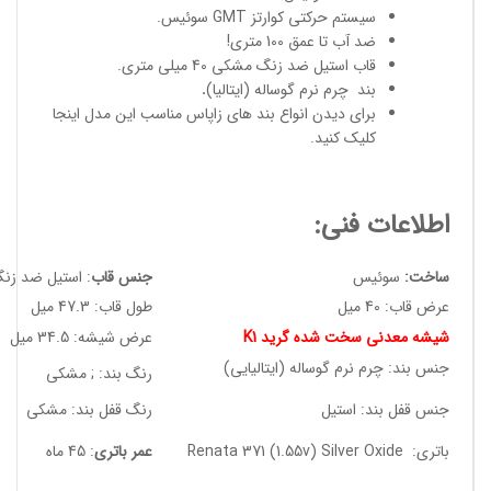
سیستم حرکتی کوارتز GMT سوئیس.
ضد آب تا عمق 100 متری!
قاب استیل ضد زنگ مشکی 40 میلی متری.
بند چرم نرم گوساله (ایتالیا)
.
برای دیدن انواع
بند های زاپاس مناسب
این مدل
اینجا
کلیک کنید
.
اطلاعات فنی:
ساخت:
سوئیس
جنس قاب
: استیل ضد زن
عرض قاب: 40 میل
طول قاب: 47.3 میل
شیشه معدنی سخت شده گرید K1
عرض شیشه: 34.5 میل
جنس بند: چرم نرم گوساله (ایتالیایی)
رنگ بند: ; مشکی
جنس قفل بند: استیل
رنگ قفل بند: مشکی
باتری: Renata 371 (1.55v) Silver Oxide
عمر باتری
: 45 ماه