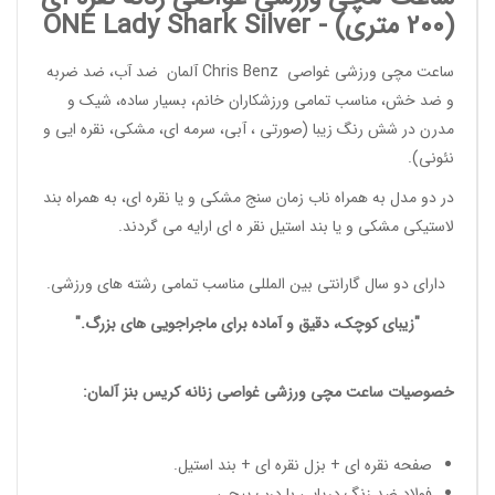
(200 متری) -
Shark Silver
ONE Lady
ساعت مچی ورزشی غواصی
Chris Benz
آلمان ضد آب، ضد ضربه
و ضد خش، مناسب تمامی
ورزشکاران خانم
، بسیار ساده، شیک و
مدرن در شش رنگ زیبا (صورتی ، آبی، سرمه ای، مشکی، نقره ایی و
نئونی).
در دو مدل به همراه ناب زمان سنج مشکی و یا نقره ای، به همراه بند
لاستیکی مشکی و یا بند استیل نقر ه ای ارایه می گردند.
دارای دو سال گارانتی بین المللی مناسب تمامی
رشته های ورزشی
.
"زیبای کوچک، دقیق و آماده برای ماجراجویی های بزرگ."
خصوصیات
ساعت مچی ورزشی غواصی زنانه
کریس بنز آلمان:
صفحه نقره ای + بزل نقره ای + بند استیل.
فولاد ضد زنگ دریایی با درب پیچی.