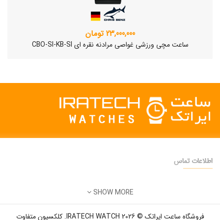
23,000,000 تومان
ساعت مچی ورزشی غواصی مرادنه نقره ای CBO-SI-KB-SI
اطلاعات تماس
دفتر فروش:
تهران
SHOW MORE
تلفن:
22500904 - 28425473
ساعت مچی سوئیسی SLOW "AM/PM" – 01..
ایمیل:
info@iratechwatch.ir
12,500,000 تومان
فروشگاه ساعت ایراتک © 2026 IRATECH WATCH. کلکسیون متفاوت