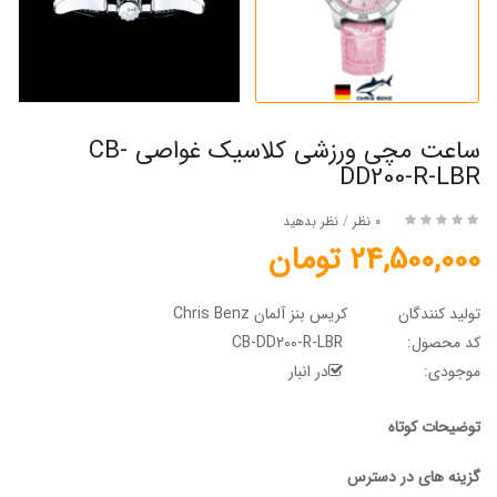
ساعت مچی ورزشی کلاسیک غواصی CB-
DD200-R-LBR
0 نظر
/
نظر بدهید
24,500,000 تومان
تولید کنندگان
کریس بنز آلمان Chris Benz
کد محصول:
CB-DD200-R-LBR
موجودی:
در انبار
توضیحات کوتاه
گزینه های در دسترس