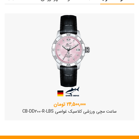
24,500,000 تومان
ساعت مچی ورزشی کلاسیک غواصی CB-DD200-R-LBS