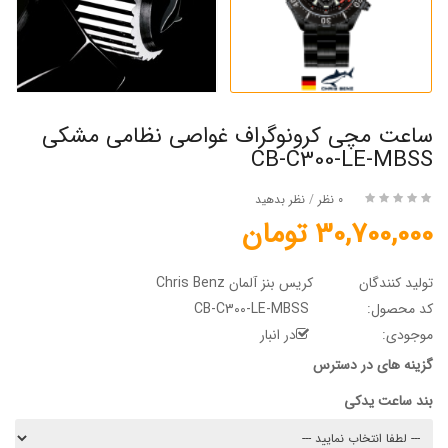
ساعت مچی کرونوگراف غواصی نظامی مشکی
CB-C300-LE-MBSS
0 نظر
/
نظر بدهید
30,700,000 تومان
تولید کنندگان
کریس بنز آلمان Chris Benz
کد محصول:
CB-C300-LE-MBSS
موجودی:
در انبار
گزینه های در دسترس
بند ساعت یدکی