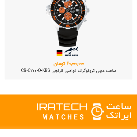
60,000,000 تومان
ساعت مچی کرونوگراف غواصی نارنجی CB-C200-O-KBS