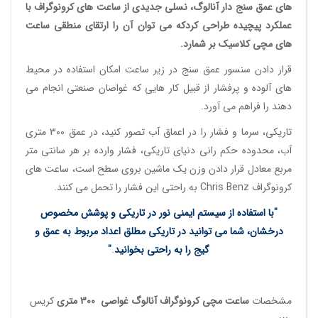
های عمق سنج دار آنالوگ
، نسلی جدیدی از
ساعت های کرونوگراف
با
عملکرد پیچیده طراحی کردکه می توان آن را ارتقای منطقی
ساعت
های مچی کلاسیک
بر شمارد.
قرار دادن سنسور عمق سنج در زیر ساعت امکان استفاده در محیط
های آلوده و پرفشار از قبیل کار هایی که غواصان صنعتی انجام می
دهند را فراهم می آورد.
تاریکی، سرما و فشار را در اعماق آب تصور کنید، در عمق 300 متری
آب، محدوده حکم رانی دنیای تاریکی، فشار وارده بر هر سانتی متر
مربع معادل قرار دادن وزن یک ماشین بروی سطح است،
ساعت های
کرونوگراف
Chris Benz به راحتی این فشار را تحمل می کنند.
"
با استفاده از سیستم ایمنی نور در تاریکی و پوشش مخصوص
درخشان، شما می توانید در تاریکی مطلق اعداد مربوط به عمق و
گیج را به راحتی بخوانید
.
"
مشخصات
ساعت مچی کرونوگراف آنالوگ غواصی
300 متری
کریس