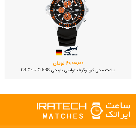
60,000,000 تومان
ساعت مچی کرونوگراف غواصی نارنجی CB-C200-O-KBS