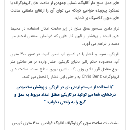
های عمق سنج دار آنالوگ
، نسلی جدیدی از
ساعت های کرونوگراف
با
عملکرد پیچیده طراحی کردکه می توان آن را ارتقای منطقی
ساعت
های مچی کلاسیک
بر شمارد.
قرار دادن سنسور عمق سنج در زیر ساعت امکان استفاده در محیط
های آلوده و پرفشار از قبیل کار هایی که غواصان صنعتی انجام می
دهند را فراهم می آورد.
تاریکی، سرما و فشار را در اعماق آب تصور کنید، در عمق 300 متری
آب، محدوده حکم رانی دنیای تاریکی، فشار وارده بر هر سانتی متر
مربع معادل قرار دادن وزن یک ماشین بروی سطح است،
ساعت های
کرونوگراف
Chris Benz به راحتی این فشار را تحمل می کنند.
"
با استفاده از سیستم ایمنی نور در تاریکی و پوشش مخصوص
درخشان، شما می توانید در تاریکی مطلق اعداد مربوط به عمق و
گیج را به راحتی بخوانید
.
"
مشخصات
ساعت مچی کرونوگراف آنالوگ غواصی
300 متری
کریس