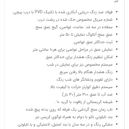
بنز:
فولاد ضد زنگ دریایی آبکاری شده با تکنیک PVD با درب پیچی.
شماره سریال مخصوص حک شده در پشت درب.
ستفاده در سه مُد: ساعت، غواصی، گیج عمق سنج.
عمق سنج آنالوگ نمایش تا 50 متر.
ثبت حداکثر عمق غواصی.
نمایش عمق در مراحل غواصی برای هر10 سانتی متر.
امکان تنظیم زنگ هشدار برای حداکثر عمق.
سیستم مخصوص بنز برای نمایش در شب.
زنگ هشدار هنگام بالا رفتن سریع.
دارای تقویم ونشانگر های شب رنگ.
سیستم دقیق کوارتز حرکت با کیفیت بالا.
ضد آب تا عمق 300 متر (30 بار).
شیشه کریستالی از یاقوت با گرید 10 .
ناب زمان سنج گردشی یک طرفه که روی بدنه پیچ شده.
بند نایلونی ناتو با دوام به همراه لوگوی کریس بنز.
مشکی رنگ و در سه مدل با بند استیل، لاستیکی و یا نایلونی