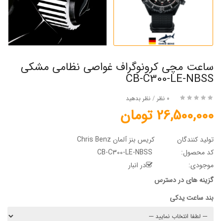
ساعت مچی کرونوگراف غواصی نظامی مشکی
CB-C300-LE-NBSS
0 نظر
/
نظر بدهید
26,500,000 تومان
تولید کنندگان
کریس بنز آلمان Chris Benz
کد محصول:
CB-C300-LE-NBSS
موجودی:
در انبار
گزینه های در دسترس
بند ساعت یدکی