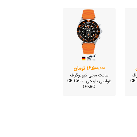
وئیسی
SLO
16,500,000 تومان
اف
ساعت مچی کرونوگراف
CB-C3-
غواصی نارنجی CB-C300-
O-KBO