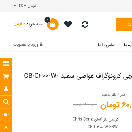
تومان TOM
0
سبد خرید
0 تومان
ورود
یا
عضویت
ره ما
تماس با ما
ساعت مچی کرونوگراف غواصی سفید CB-C300-W-
0 نظر
/
نظر بدهید
تومان
65,000,000 تومان
کریس بنز آلمان Chris Benz
CB-C300-W-KBW