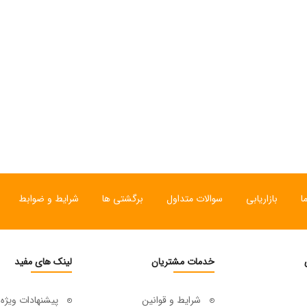
ی
ساعت مچی سوئیسی
ساعت مچی سوئیسی
SLOW "JO" – 01..
SLOW "AM/PM" – 02..
SL
12,000,000 تومان
15,000,000 تومان
ا
بازاریابی
سوالات متداول
برگشتی ها
شرایط و ضوابط
خدمات مشتریان
لینک های مفید
شرایط و قوانین
پیشنهادات ویژه