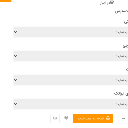
در انبار
 دسترس
کی
چی
 ایراتک