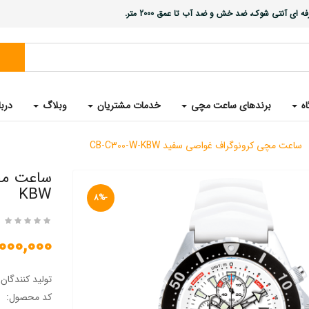
ی آنتی شوک، ضد خش و ضد آب تا عمق 2000 متر.
اه
برندهای ساعت مچی
خدمات مشتریان
وبلاگ
دربا
ساعت مچی کرونوگراف غواصی سفید CB-C300-W-KBW
KBW
-8%
60,000,000 
تولید کنندگان
کد محصول: