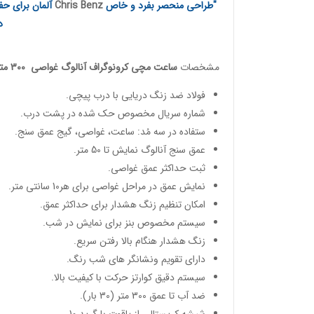
"طراحی منحصر بفرد و خاص
Chris Benz
آلمان برای حف
د
مشخصات
ساعت مچی کرونوگراف آنالوگ غواصی
300 متری
فولاد ضد زنگ دریایی با درب پیچی.
شماره سریال مخصوص حک شده در پشت درب.
ستفاده در سه مُد: ساعت، غواصی، گیج عمق سنج.
عمق سنج آنالوگ نمایش تا 50 متر.
ثبت حداکثر عمق غواصی.
نمایش عمق در مراحل غواصی برای هر10 سانتی متر.
امکان تنظیم زنگ هشدار برای حداکثر عمق.
سیستم مخصوص بنز برای نمایش در شب.
زنگ هشدار هنگام بالا رفتن سریع.
دارای تقویم ونشانگر های شب رنگ.
سیستم دقیق کوارتز حرکت با کیفیت بالا.
ضد آب تا عمق 300 متر (30 بار).