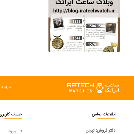
ساعت مچی سوئیس
OW "AM/PM" – 01..
12,500,000 تومان
درباره م
اطلاعات تماس
حساب کاربری
دفتر فروش:
تهران
ورود