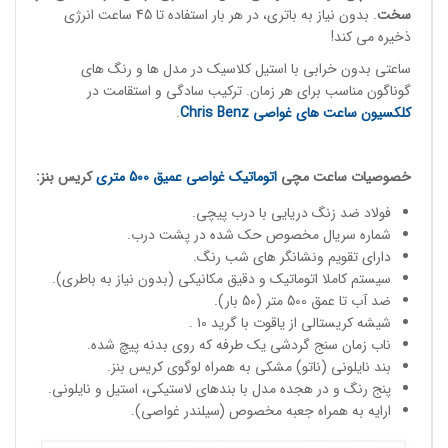
سخت
. بدون نیاز به باتری، در هر بار استفاده تا 45 ساعت انرژی
ذخیره می کند!
ساعتی بدون خرابی با استیل کلاسیک در مدل ها و رنگ های
گوناگون مناسب برای هر زمان. ترکیب سادگی و استقامت در
کلکسیون ساعت های غواصی
Chris Benz
.
خصوصیات
ساعت مچی
اتوماتیک غواصی
عمیق 500 متری
کریس بنز:
فولاد ضد زنگ دریایی با درب پیچی.
شماره سریال مخصوص حک شده در پشت درب.
دارای تقویم ونشانگر های شب رنگ.
سیستم کاملا اتوماتیک و دقیق مکانیکی (بدون نیاز به باطری).
ضد آب تا عمق 500 متر (50 بار).
شیشه کریستالی از یاقوت با گرید 10 .
ناب زمان سنج گردشی یک طرفه که روی بدنه پیچ شده.
بند نایلونی (ناتو) مشکی به همراه لوگوی کریس بنز.
پنج رنگ و در هجده مدل با بندهای لاستیکی، استیل و نایلونی.
ارایه به همراه جعبه مخصوص (سیلندر غواصی).