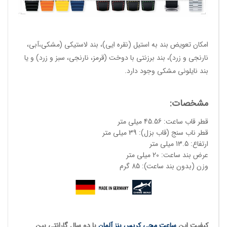
امکان تعویض بند به استیل (نقره ایی)، بند لاستیکی (مشکی،آبی،
نارنجی و زرد)، بند برزنتی با دوخت (قرمز، نارنجی، سبز و زرد) و یا
بند نایلونی مشکی وجود دارد.
مشخصات:
قطر قاب ساعت: 45.56 میلی متر
قطر ناب سنج (قاب بزل): 39 میلی متر
ارتفاع: 13.5 میلی متر
عرض بند ساعت: 20 میلی متر
وزن (بدون بند ساعت): 85 گرم
کیفیت این
ساعت مچی کریس بنز آلمان
با دو سال گارانتی بین