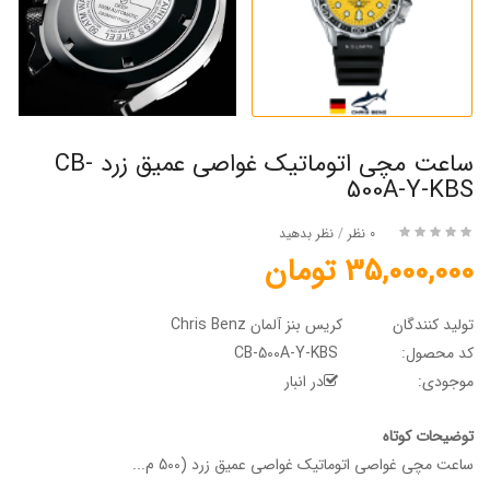
ساعت مچی اتوماتیک غواصی عمیق زرد CB-
500A-Y-KBS
0 نظر
/
نظر بدهید
35,000,000 تومان
تولید کنندگان
کریس بنز آلمان Chris Benz
کد محصول:
CB-500A-Y-KBS
موجودی:
در انبار
توضیحات کوتاه
ساعت مچی غواصی اتوماتیک غواصی عمیق زرد (500 م...