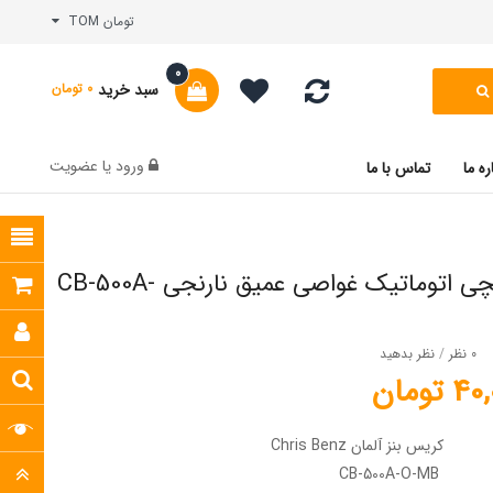
تومان TOM
0
سبد خرید
0 تومان
ورود
یا
عضویت
ره ما
تماس با ما
ساعت مچی اتوماتیک غواصی عمیق نارنجی CB-500A-
0 نظر
/
نظر بدهید
تومان
کریس بنز آلمان Chris Benz
CB-500A-O-MB