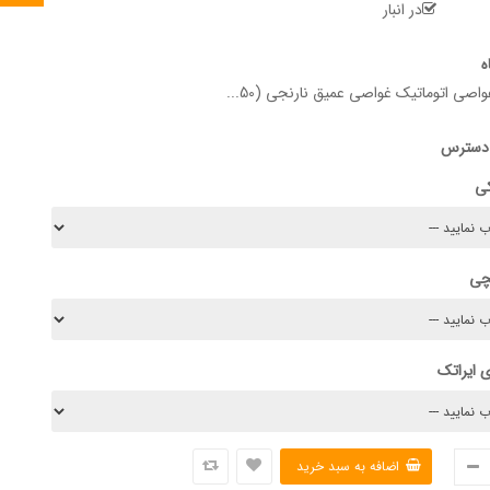
در انبار
ه
ی اتوماتیک غواصی عمیق نارنجی (50...
 دسترس
کی
چی
 ایراتک