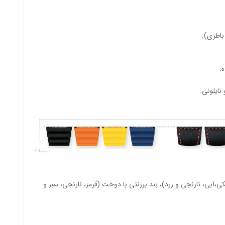
باطری).
.
نایلونی.
ی،آبی، نارنجی و زرد)، بند برزنتی با دوخت (قرمز، نارنجی، سبز و