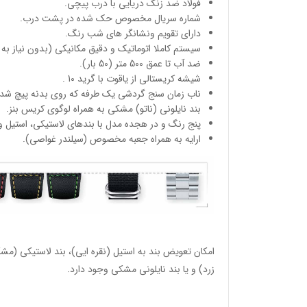
فولاد ضد زنگ دریایی با درب پیچی.
شماره سریال مخصوص حک شده در پشت درب.
دارای تقویم ونشانگر های شب رنگ.
سیستم کاملا اتوماتیک و دقیق مکانیکی (بدون نیاز به 
ضد آب تا عمق 500 متر (50 بار).
شیشه کریستالی از یاقوت با گرید 10 .
ناب زمان سنج گردشی یک طرفه که روی بدنه پیچ شده
بند نایلونی (ناتو) مشکی به همراه لوگوی کریس بنز.
پنج رنگ و در هجده مدل با بندهای لاستیکی، استیل و 
ارایه به همراه جعبه مخصوص (سیلندر غواصی).
امکان تعویض بند به استیل (نقره ایی)، بند لاستیکی (مشک
زرد) و یا بند نایلونی مشکی وجود دارد.