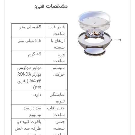
مشخصات فنی:
قطر قاب
45 میلی متر
ساعت
ارتفاع با
8.5 میلی متر
شیشه
وزن
49 گرم
ساعت
موتور سوئیسی
سیستم
کوارتز RONDA
حرکتی
515.24 (باتری
371)
نمایشگر
دارد.
تقویم
جنس قاب
صد در صد
ساعت
تیتانیوم
جنس
یاقوت کبود دو
شیشه
طرفه ضد خش
ساعت
به همراه