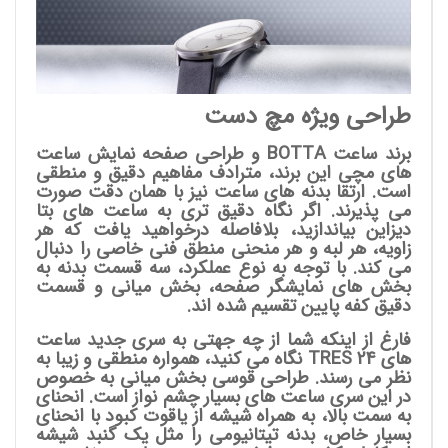
طراحی ویژه مچ دست
برند ساعت BOTTA و طراحی صفحه نمایش ساعت
های مچی این برند، مترادف مفاهیم دقیق و منطقی
است. ارتقا بدنه های ساعت نیز با همان دقت صورت
می پذیرند. اگر نگاه دقیق تری به ساعت های بتا
دیزاین بیاندازید، بلافاصله درخواهید یافت که هر
زاویه، هر لبه و هر منحنی منطق فنی خاصی را دنبال
می کند. با توجه به نوع عملکرد، سه قسمت بدنه به
بخش های نمایشگر صفحه، بخش میانی و قسمت
دقیق کفه پایین تقسیم شده اند.
فارغ از اینکه شما از چه جهتی به سری جدید ساعت
های TRES 24 نگاه می کنید، همواره منطقی و زیبا به
نظر می رسند. طراحی قوسی بخش میانی به خصوص
در این سری ساعت های بسیار چشم نواز است. انحنای
به سمت بالا، به همراه شیشه از یاقوت کبود با انحنای
بسیار خاص، بدنه تیتانیومی را مثل یک گنبد شیشه