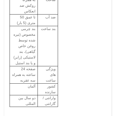
روکش ضد
انعکاس
ضد آب
تا عمق 50
متری (5 بار)
بند ساعت
بند چرمی
مخصوص (تیره
شده توسط
روغن خاص
گیاهی)، بند
لاستیکی (رابر)
و یا بند استیل
ویژگی
صفحه 24
های
ساعته به همراه
ساعت
سه عقربه
کشور
آلمان
سازنده
وارانتی /
دو سال بین
گارانتی
المللی