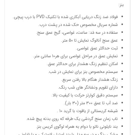
بنز:
فولاد ضد زنگ دریایی آبکاری شده با تکنیک PVD با درب پیچی.
شماره سریال مخصوص حک شده در پشت درب.
ستفاده در سه مُد: ساعت، غواصی، گیج عمق سنج.
عمق سنج آنالوگ نمایش تا 50 متر.
ثبت حداکثر عمق غواصی.
نمایش عمق در مراحل غواصی برای هر10 سانتی متر.
امکان تنظیم زنگ هشدار برای حداکثر عمق.
سیستم مخصوص بنز برای نمایش در شب.
زنگ هشدار هنگام بالا رفتن سریع.
دارای تقویم ونشانگر های شب رنگ.
سیستم دقیق کوارتز حرکت با کیفیت بالا.
ضد آب تا عمق 300 متر (30 بار).
شیشه کریستالی از یاقوت با گرید 10 .
ناب زمان سنج گردشی یک طرفه که روی بدنه پیچ شده.
بند نایلونی ناتو با دوام به همراه لوگوی کریس بنز.
مشکی رنگ و در سه مدل با بند استیل، لاستیکی و یا نایلونی