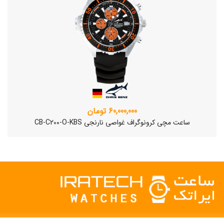
60,000,000 تومان
ساعت مچی کرونوگراف غواصی نارنجی CB-C200-O-KBS