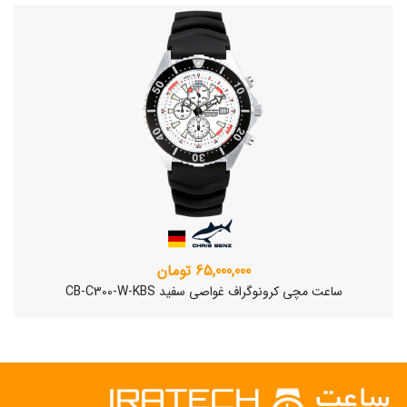
65,000,000 تومان
ساعت مچی کرونوگراف غواصی سفید CB-C300-W-KBS