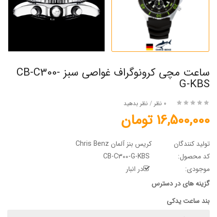
ساعت مچی کرونوگراف غواصی سبز CB-C300-
G-KBS
0 نظر
/
نظر بدهید
16,500,000 تومان
تولید کنندگان
کریس بنز آلمان Chris Benz
کد محصول:
CB-C300-G-KBS
موجودی:
در انبار
گزینه های در دسترس
بند ساعت یدکی